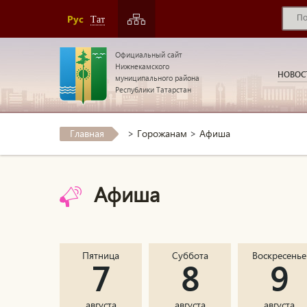
Рус
Тат
Официальный сайт
Нижнекамского
НОВОС
муниципального района
Республики Татарстан
Главная
>
Горожанам
>
Афиша
Афиша
Пятница
Суббота
Воскресенье
7
8
9
августа
августа
августа