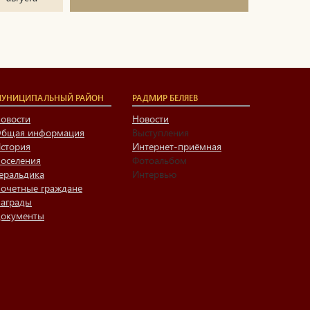
УНИЦИПАЛЬНЫЙ РАЙОН
РАДМИР БЕЛЯЕВ
овости
Новости
бщая информация
Выступления
стория
Интернет-приёмная
оселения
Фотоальбом
еральдика
Интервью
очетные граждане
аграды
окументы