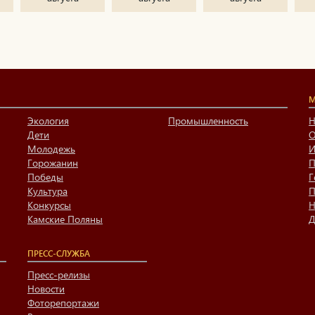
М
Экология
Промышленность
Н
Дети
О
Молодежь
И
Горожанин
П
Победы
Г
Культура
П
Конкурсы
Н
Камские Поляны
Д
ПРЕСС-СЛУЖБА
Пресс-релизы
Новости
Фоторепортажи