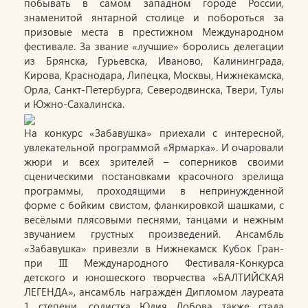
побывать в самом западном городе России,
знаменитой янтарной столице и побороться за
призовые места в престижном Международном
фестивале. За звание «лучшие» боролись делегации
из Брянска, Гурьевска, Иваново, Калининграда,
Кирова, Краснодара, Липецка, Москвы, Нижнекамска,
Орла, Санкт-Петербурга, Северодвинска, Твери, Тулы
и Южно-Сахалинска.
На конкурс «Забавушка» приехали с интересной,
увлекательной программой «Ярмарка». И очаровали
жюри и всех зрителей – соперников своими
сценическими постановками красочного зрелища
программы, проходящими в непринужденной
форме с бойким свистом, фланкировкой шашками, с
весёлыми плясовыми песнями, танцами и нежным
звучанием грустных произведений. Ансамбль
«Забавушка» привезли в Нижнекамск Кубок Гран-
при III Международного Фестиваля-Конкурса
детского и юношеского творчества «БАЛТИЙСКАЯ
ЛЕГЕНДА», ансамбль награждён Дипломом лауреата
1 степени, солистка Юлия Лобова также стала