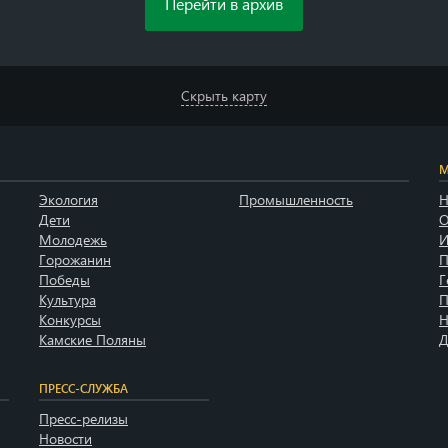
Перейти в архив
Скрыть карту
М
Экология
Промышленность
Н
Дети
О
Молодежь
И
Горожанин
П
Победы
Г
Культура
П
Конкурсы
Н
Камские Поляны
Д
ПРЕСС-СЛУЖБА
Пресс-релизы
Новости