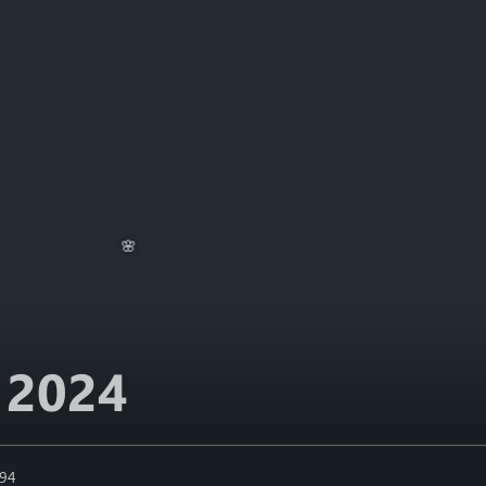
 2024
🌸
194