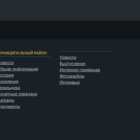
УНИЦИПАЛЬНЫЙ РАЙОН
Новости
овости
Выступления
бщая информация
Интернет-приёмная
стория
Фотоальбом
оселения
Интервью
еральдика
очетные граждане
аграды
окументы