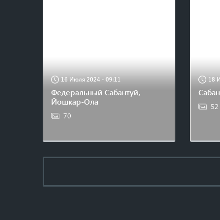
🌸
🌸
16 Июля 2024 - 09:11
18 
Федеральный Сабантуй,
Сабан
Йошкар-Ола
52
70