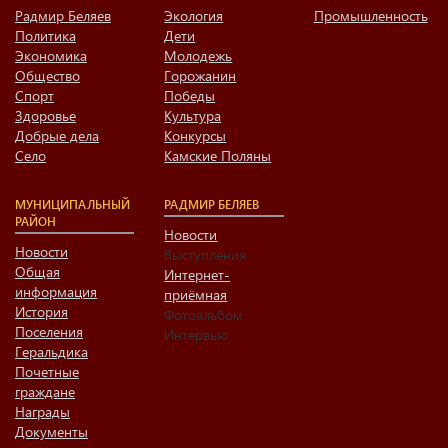
Радмир Беляев
Экология
Промышленность
Политика
Дети
Экономика
Молодежь
Общество
Горожанин
Спорт
Победы
Здоровье
Культура
Добрые дела
Конкурсы
Село
Камские Поляны
МУНИЦИПАЛЬНЫЙ
РАДМИР БЕЛЯЕВ
РАЙОН
Новости
Новости
Выступления
Общая
Интернет-
информация
приёмная
История
Фотоальбом
Поселения
Интервью
Геральдика
Почетные
граждане
Награды
Документы