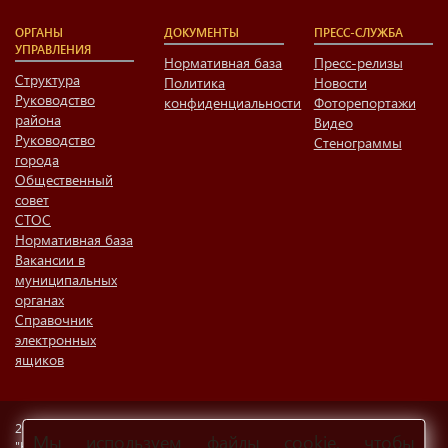
ОРГАНЫ
ДОКУМЕНТЫ
ПРЕСС-СЛУЖБА
УПРАВЛЕНИЯ
Нормативная база
Пресс-релизы
Структура
Политика
Новости
Руководство
конфиденциальности
Фоторепортажи
района
Видео
Руководство
Стенограммы
города
Общественный
совет
СТОС
Нормативная база
Вакансии в
муниципальных
органах
Справочник
электронных
ящиков
2026 ОФИЦИАЛЬНЫЙ САЙТ МУНИЦИПАЛЬНОГО ОБРАЗОВАНИЯ
Мы используем файлы cookie, чтобы
"НИЖНЕКАМСКИЙ МУНИЦИПАЛЬНЫЙ РАЙОН"