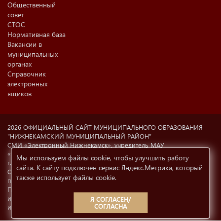
Общественный
совет
СТОС
Нормативная база
Вакансии в
муниципальных
органах
Справочник
электронных
ящиков
2026 ОФИЦИАЛЬНЫЙ САЙТ МУНИЦИПАЛЬНОГО ОБРАЗОВАНИЯ
"НИЖНЕКАМСКИЙ МУНИЦИПАЛЬНЫЙ РАЙОН"
СМИ «Электронный Нижнекамск», учредитель МАУ
«Информационный центр г. Нижнекамска» (423570 РФ, РТ,
Мы используем файлы cookie, чтобы улучшить работу
г.Нижнекамск, ул. Ахтубинская, 6а). Свидетельство о регистрации
сайта. К сайту подключен сервис Яндекс.Метрика, который
СМИ Эл №77-8606 от 12.02.2004, Министерство РФ по делам
также использует файлы cookie
.
печати, телерадиовещания и СМК.
При использовании материалов с сайта
e-nkama.ru
ссылка на
источник информации обязательна.
Условия использования
Я СОГЛАСЕН/
СОГЛАСНА
информации
12+