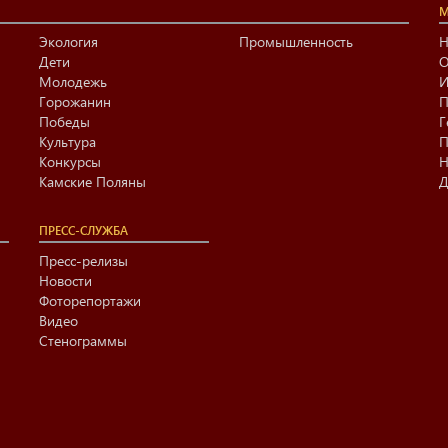
М
Экология
Промышленность
Н
Дети
О
Молодежь
И
Горожанин
П
Победы
Г
Культура
П
Конкурсы
Н
Камские Поляны
Д
ПРЕСС-СЛУЖБА
Пресс-релизы
Новости
Фоторепортажи
Видео
Стенограммы