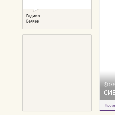
Радмир
Беляев
17 
СИБ
Пром