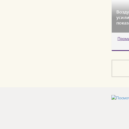
Возду
усили
показ
Пром