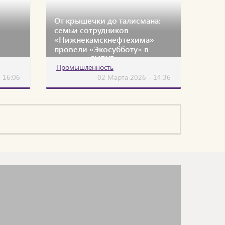
в
От крышечки до талисмана:
семьи сотрудников
«Нижнекамскнефтехима»
провели «Экосубботу» в
экодоме СИБУРа
Промышленность
 16:06
02 Марта 2026 - 14:36