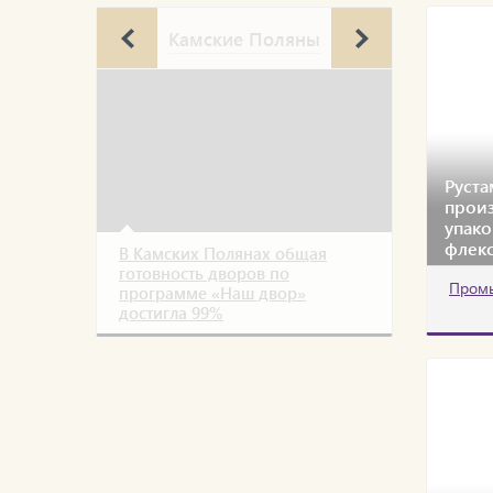
Камские Поляны
Руст
произ
упако
флек
В Камских Полянах общая
готовность дворов по
Пром
программе «Наш двор»
достигла 99%