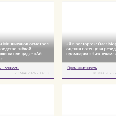
ам Минниханов осмотрел
«Я в восторге»: Олег Мо
водство гибкой
оценил потенциал резид
вки на площадке «Ай
промпарка «Нижнекамс
с»
ышленность
Промышленность
29 Мая 2026 - 14:58
18 Мая 2026 -