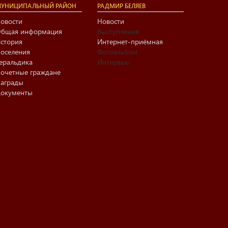
УНИЦИПАЛЬНЫЙ РАЙОН
РАДМИР БЕЛЯЕВ
овости
Новости
бщая информация
Выступления
стория
Интернет-приёмная
оселения
Фотоальбом
еральдика
Интервью
очетные граждане
аграды
окументы