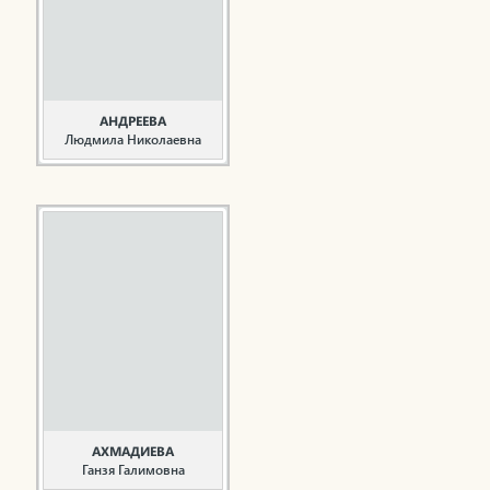
начал в должности
мастера СМУ-5 треста
«Татэнергострой» в
1965 году после
окончания ...
АНДРЕЕВА
Людмила Николаевна
Врач, общественный
деятель
Андреева Л.Н. родилась
17 января 1940 года в с.
Большое Афанасово
Челнинского района
ТАССР. В 1957 году
закончила среднюю
школу в с. Красный Бор
Агрызского района
ТАССР. В школе активно
занималась ...
АХМАДИЕВА
Ганзя Галимовна