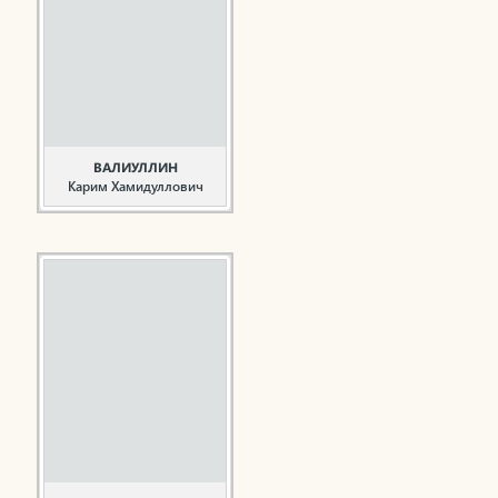
Альметьевского района.
Окончил в 1980 году
Казанский химико-
технологический
институт им. С.М.Кирова
по специальности
инженер-механик.
Начал трудовую ...
ВАЛИУЛЛИН
Карим Хамидуллович
Первостроитель,
общественный деятель
Валиуллин К.Х. родился
25 ноября 1930 года в
деревне Большая
Янгасала Камско-
Устьинского района В
1953 году окончил
Казанский
строительный институт
и был направлен на
строительство города ...