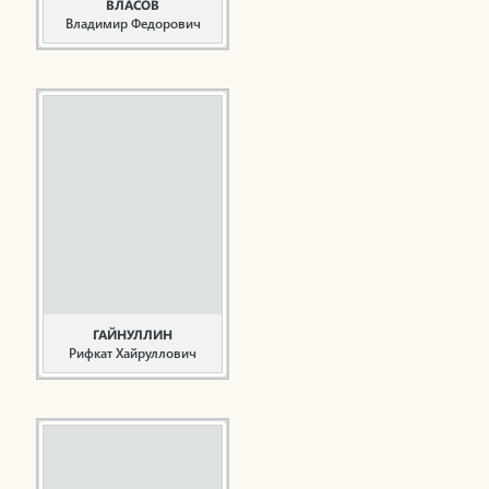
ВЛАСОВ
Владимир Федорович
Учитель, ветеран
образования
Власов В.Ф. родился 23
августа 1935 года в г.
Елабуга ТАССР. В 1958
году окончил физико-
математический
факультет Елабужского
государственного
педагогического
института. Власов В.Ф. в
городе Нижнекамске с
1965 ...
ГАЙНУЛЛИН
Рифкат Хайруллович
Полный кавалер Ордена
Славы. Общественный
деятель
Гайнуллин Р.Х. родился
11 января 1924 года в