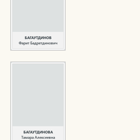
поступает в
Мензелинское
педагогическое
училище, которое
заканчивает в 1947
году. В этом же году ...
БАГАУТДИНОВ
Фарит Бадретдинович
Руководитель,
общественный деятель
Багаутдинов Ф.Б.
родился 15 сентября
1932 года в селе
Эмикеево (Жэмэки)
Камско-Устьинского
района ТАССР.
Багаутдинов Ф.Б. после
окончания Бондюжской
средней школы был
призван в ряды
Советской Армии. В
1955 ...
БАГАУТДИНОВА
Тамара Алексеевна