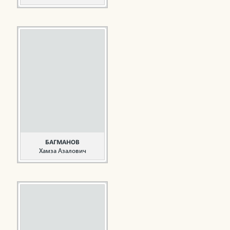
Общественный деятель
Багаутдинова Т.А.
родилась 25 сентября
1948 года в селе Алан-
Полян Рыбно-
Слободского района
Татарской АССР.
Окончив Алан-
Полянскую начальную
школу, продолжила
учебу в Шеморбашской
средней школе.
Закончила ...
БАГМАНОВ
Хамза Азалович
Руководитель,
общественный деятель
Багманов Х.А. родился 1
мая 1957 года в р.п.
Нижняя Мактама
Альметьевского района
ТАССР. В 1976 году