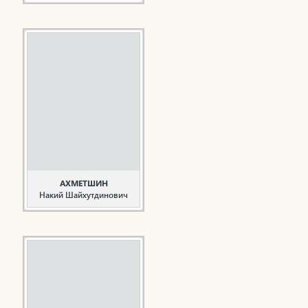
Герой
Социалистического
Труда. Первостроитель
Ахмадиева Г.Г. родилась
20 января 1937 года в
деревне Асеево
Азнакаевского района
ТАССР. Начала свою
трудовую деятельность
в 1955 году маляром
СМУ-21 треста № 3 УС
«Татнефтепромстрой» в
г. Актюбинске. В 1961
году ...
АХМЕТШИН
Накий Шайхутдинович
Учитель, общественный
деятель
Ахметшин Н.Ш. родился
20 января 1928 года в
деревне Сарсаз-Тралы
Мензелинского района
ТАССР. В 1944 году