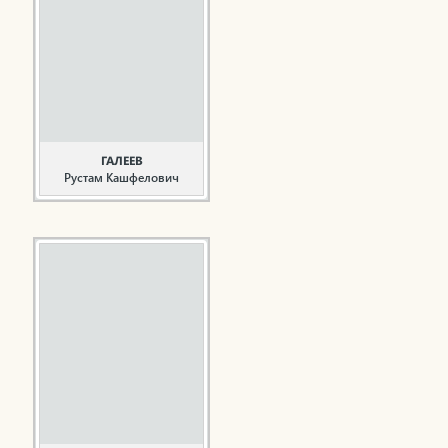
деревне Варзи
Агрызского района
ТАССР в семье
сельского учителя. В
августе 1942 года был
призван в ряды
Советской Армии, в
апреле 1943 года
направлен на фронт, ...
ГАЛЕЕВ
Рустам Кашфелович
Врач, ветеран
здравоохранения
Родился 18 ноября 1959
года в деревне Старый
Кумазан Мамадышского
района ТАССР. В 1986
году окончил Казанский
государственный
медицинский институт.
Общий стаж работы
составляет 43 года. В
системе
здравоохранения ...