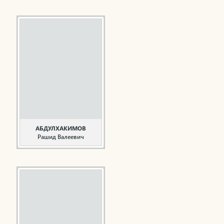
Ветеран строительной
отрасли, общественный
деятель, писатель
Абдуллин Ф.А. родился
20 декабря 1937 года в
деревне Новое Саитово
Муслюмовского района
ТАССР. В Нижнекамск
приехал в 1968 году.
Более 40 лет, в 1968-
2008 годы, работал в УС
«Спецстрой», УС
«Татэнергострой» на ...
АБДУЛХАКИМОВ
Рашид Валеевич
Строитель,
общественный деятель
Абдулхакимов Р.В.
родился 14 января 1941
года в селе Андреевка
Сергачского района
Горьковской области.
Трудовую деятельность