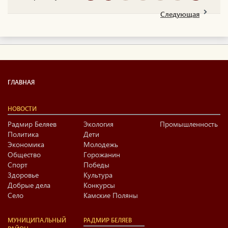
Нурлатского района
ТАССР. Окончил
Следующая
актерское отделение
Казанского
театрального училища,
Московский
государственный
университет культуры и
искусств. Директор ...
ГЛАВНАЯ
НОВОСТИ
Радмир Беляев
Экология
Промышленность
Политика
Дети
Экономика
Молодежь
Общество
Горожанин
Спорт
Победы
Здоровье
Культура
Добрые дела
Конкурсы
Село
Камские Поляны
МУНИЦИПАЛЬНЫЙ
РАДМИР БЕЛЯЕВ