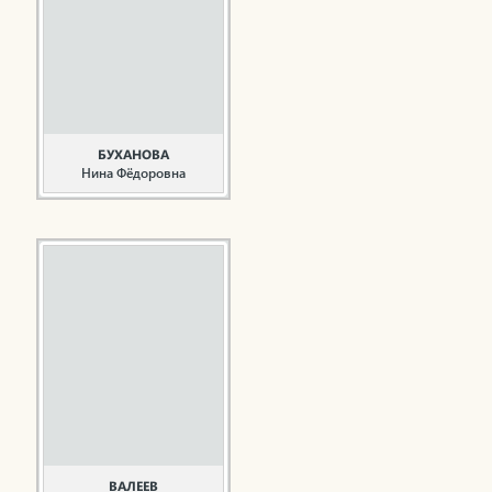
Окончил
Краснокамский
целлюлозно-бумажный
техникум, Пермский
политехнический
институт. Трудовую
деятельность начал в
1974 ...
БУХАНОВА
Нина Фёдоровна
Руководитель,
общественный деятель
Буханова Н.Ф. родилась
2 мая 1950 года в
городе Елабуга. В 1974
году закончила
Ленинградский
педагогический
институт им. А.И.
Герцена по
специальности «учитель
химии средней школы и
школы с
преподаванием на
ВАЛЕЕВ
французском ...