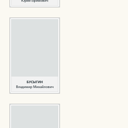
Юрий Ефимович
Архитектор, один из
главных участников
проектирования города
Нижнекамска
Беляев Ю.Е. главный
архитектор города
Нижнекамска от
Всесоюзного института
проектирования
городов «Гипрогор» (г.
Москва). Все кто знал
Беляева Ю.Е., очень
высоко ценят его
огромный вклад в
БУСЫГИН
создание города на ...
Владимир Михайлович
Руководитель,
общественный деятель
Бусыгин В.М. родился
14 ноября 1949 года в г.
Краснокаменске
Пермской области.