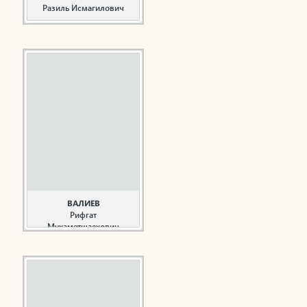
Разиль Исмагилович
Общественный и
государственный
деятель Республики
Татарстан, поэт,
прозаик, драматург
Валеев Р.И. родился 4
января 1947 года в
деревне Ташлык
Нижнекамского района
ТАССР. Будучи учеником
Шингальчинской школы
начал писать стихи и
рассказы, печататься в
районной газете. В 1963
ВАЛИЕВ
году вместе с ...
Рифгат
Мухаметшаехович
Общественный деятель,
благотворитель
Валиев Р.М. родился 6
февраля 1951 года в
селе Бикасаз