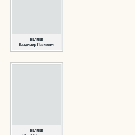
окончил Альметьевский
строительный техникум
и начал работать
монтажником в
строительном
управлении №2 треста
...
БЕЛЯЕВ
Владимир Павлович
Строитель,
общественный деятель
Беляев В.П. родился в
1929 году начал
трудовую деятельность
в 1953 году мотористом
в Каховской экспедиции
Гидроспецстроя
Минэнерго СССР. В
системе ОАО
«Татэнергострой»
работал с 1960 года,
вначале ...
БЕЛЯЕВ