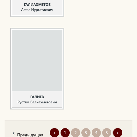
ГАЛИАХМЕТОВ
Агтас Нургатиевич
Руководитель,
общественный деятель
Галиахметов А.Н.
родился 23 февраля
1944 года в селе
Камышла
Куйбышевского района.
С 1963 по 1966 гг.
проходил службу в
рядах Советской Армии.
Начал трудовую
деятельность в 1970
году после окончания
Куйбышевского ...
ГАЛИЕВ
Рустям Валиахметович
Театральный деятель
Галиев Рустям
Валиахметович родился
<
1
2
3
4
5
>
в дер. Киекле
Предыдущая