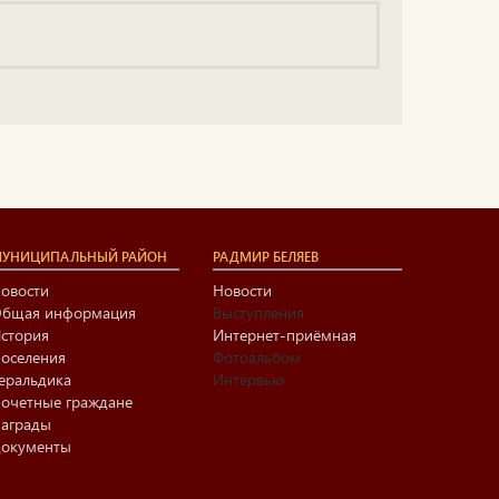
УНИЦИПАЛЬНЫЙ РАЙОН
РАДМИР БЕЛЯЕВ
овости
Новости
бщая информация
Выступления
стория
Интернет-приёмная
оселения
Фотоальбом
еральдика
Интервью
очетные граждане
аграды
окументы