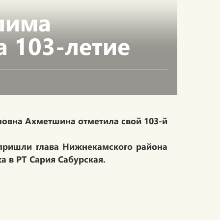
лима
 103-летие
овна Ахметшина отметила свой 103-й
 пришли глава Нижнекамского района
 в РТ Сария Сабурская.