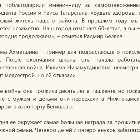
и поблагодарили именинницу за самоотверженн
идента России и Раиса Татарстана. «Будьте здоровы
слый житель нашего района. В прошлом году мы
етел незаметно. Наш город отмечает 60-летие, а вы 
егодня продолжаем», – отметил Радмир Беляев.
ма Ахметшина – пример для подрастающего поколен
. После окончания школы она начала работать
ественная война, Иклима Низамутдиновна, несмотря 
т медсестрой, но ей отказали.
е войны она прожила десять лет в Ташкенте, но тоск
те с мужем и детьми они переехали в Нижнекамск,
иром в аэропорту Бегишево.
дня ее окружает самая большая награда за прожит
ужной семьи. Четверо детей и пятеро внуков заботятс