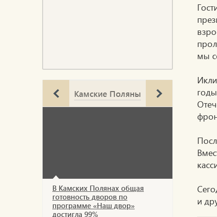
Гост
през
взро
прол
мы с
Икли
годы
Камские Поляны
Отеч
фрон
Посл
Вмес
касс
Сего
В Камских Полянах общая
готовность дворов по
и др
программе «Наш двор»
достигла 99%