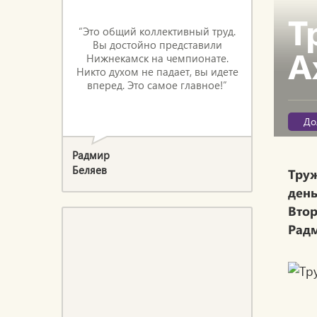
Т
“Это общий коллективный труд.
Вы достойно представили
А
Нижнекамск на чемпионате.
Никто духом не падает, вы идете
вперед. Это самое главное!”
До
Радмир
Беляев
Труж
день
Втор
Радм