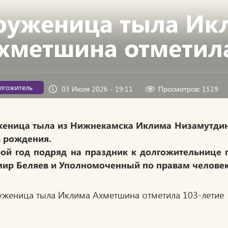
руженица тыла Ик
хметшина отметила
лгожитель
03 Июля 2026 - 19:11
Просмотров: 1519
еница тыла из Нижнекамска Иклима Низамутдин
 рождения.
ой год подряд на праздник к долгожительнице
ир Беляев и Уполномоченный по правам человека