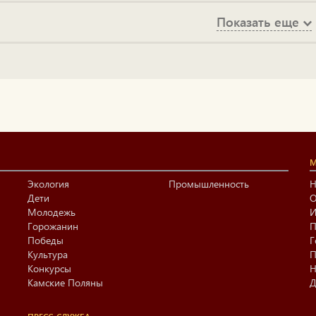
Показать еще
М
Экология
Промышленность
Н
Дети
О
Молодежь
И
Горожанин
П
Победы
Г
Культура
П
Конкурсы
Н
Камские Поляны
Д