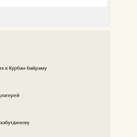
ях к Курбан-байраму
цлагерей
ахабутдинову