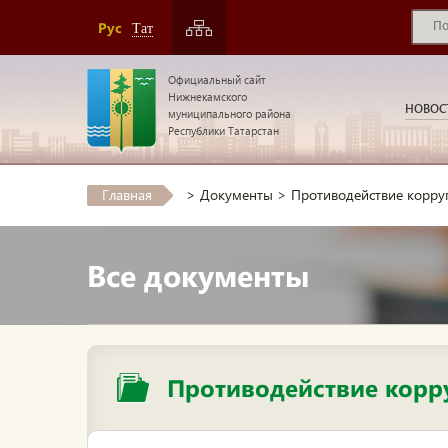
Рус
Тат
Официальный сайт
Нижнекамского
НОВОС
муниципального района
Республики Татарстан
Главная
>
Документы
>
Противодействие корру
Все документы
Противодействие корр