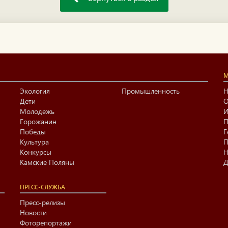
М
Экология
Промышленность
Н
Дети
О
Молодежь
И
Горожанин
П
Победы
Г
Культура
П
Конкурсы
Н
Камские Поляны
Д
ПРЕСС-СЛУЖБА
Пресс-релизы
Новости
Фоторепортажи