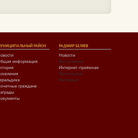
УНИЦИПАЛЬНЫЙ РАЙОН
РАДМИР БЕЛЯЕВ
овости
Новости
бщая информация
Выступления
стория
Интернет-приёмная
оселения
Фотоальбом
еральдика
Интервью
очетные граждане
аграды
окументы