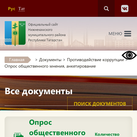
Рус
Тат
Официальный сайт
Нижнекамского
МЕНЮ
муниципального района
Республики Татарстан
Главная
>
Документы
>
Противодействие коррупции
>
Опрос общественного мнения, анкетирование
Все документы
ПОИСК ДОКУМЕНТОВ
Опрос
общественного
Количество