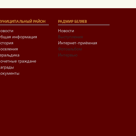
УНИЦИПАЛЬНЫЙ РАЙОН
РАДМИР БЕЛЯЕВ
овости
Новости
бщая информация
Выступления
стория
Интернет-приёмная
оселения
Фотоальбом
еральдика
Интервью
очетные граждане
аграды
окументы