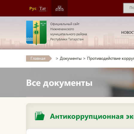
Рус
Тат
Официальный сайт
Нижнекамского
НОВОС
муниципального района
Республики Татарстан
Главная
>
Документы
>
Противодействие корру
Все документы
Антикоррупционная эк