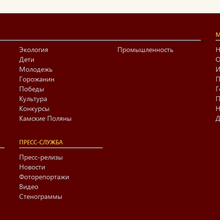
М
Экология
Промышленность
Н
Дети
О
Молодежь
И
Горожанин
П
Победы
Г
Культура
П
Конкурсы
Н
Камские Поляны
Д
ПРЕСС-СЛУЖБА
Пресс-релизы
Новости
Фоторепортажи
Видео
Стенограммы