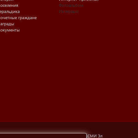
оселения
Фотоальбом
еральдика
Интервью
очетные граждане
аграды
окументы
тубинская, 6а). Свидетельство о регистрации СМИ Эл