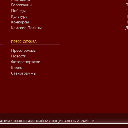
Горожанин
П
Победы
Г
Культура
П
Конкурсы
Н
Камские Поляны
Д
ПРЕСС-СЛУЖБА
Пресс-релизы
Новости
Фоторепортажи
Видео
Стенограммы
ВАНИЯ "НИЖНЕКАМСКИЙ МУНИЦИПАЛЬНЫЙ РАЙОН"
ционный центр г. Нижнекамска» (423570 РФ, РТ, г.Нижнекамск, ул. Ах