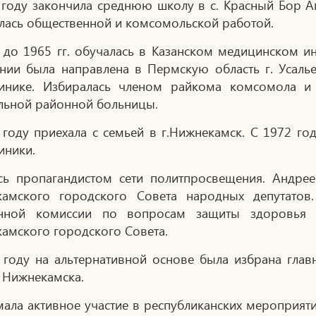
 году закончила среднюю школу в с. Красный Бор А
лась общественной и комсомольской работой.
 до 1965 гг. обучалась в Казанском медицинском ин
нии была направлена в Пермскую область г. Усалье
инике. Избиралась членом райкома комсомола и
льной районной больницы.
 году приехала с семьей в г.Нижнекамск. С 1972 го
иники.
сь пропагандистом сети политпросвещения. Андрее
амского городского Совета народных депутатов
янной комиссии по вопросам защиты здоровья 
амского городского Совета.
 году на альтернативной основе была избрана гла
 Нижнекамска.
ала активное участие в республиканских мероприя