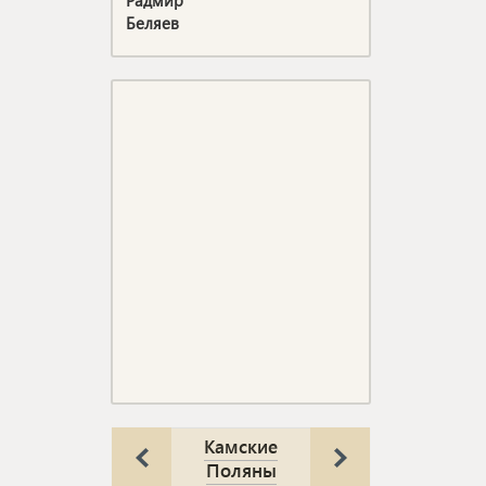
Радмир
Беляев
Камские
Поляны