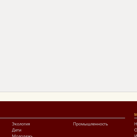
М
Экология
Промышленность
Н
Дети
О
Молодежь
И