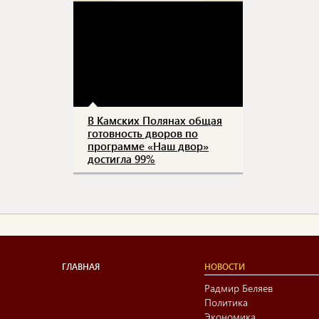
В Камских Полянах общая
готовность дворов по
программе «Наш двор»
достигла 99%
ГЛАВНАЯ
НОВОСТИ
Радмир Беляев
Политика
Экономика