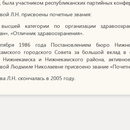
й, была участником республиканских партийных конфе
вой Л.Н. присвоены почетные звания:
 высшей категории по организации здравоохран
тан», «Отличник здравоохранения».
нтября 1986 года Постановлением бюро Нижн
амского городского Совета за большой вклад в с
 Нижнекамска и Нижнекамского района, активно
вой Людмиле Николаевне присвоено звание «Почетн
а Л.Н. скончалась в 2005 году.