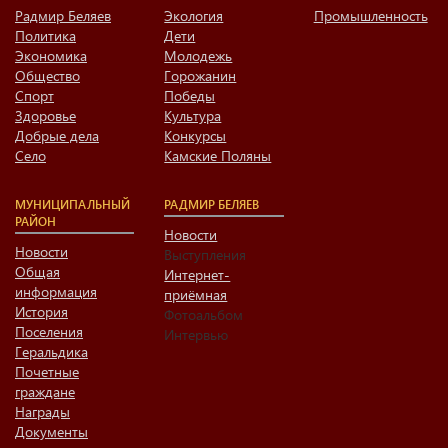
Радмир Беляев
Экология
Промышленность
Политика
Дети
Экономика
Молодежь
Общество
Горожанин
Спорт
Победы
Здоровье
Культура
Добрые дела
Конкурсы
Село
Камские Поляны
МУНИЦИПАЛЬНЫЙ
РАДМИР БЕЛЯЕВ
РАЙОН
Новости
Новости
Выступления
Общая
Интернет-
информация
приёмная
История
Фотоальбом
Поселения
Интервью
Геральдика
Почетные
граждане
Награды
Документы