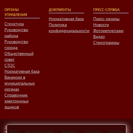
ОРГАНЫ
ДОКУМЕНТЫ
ПРЕСС-СЛУЖБА
УПРАВЛЕНИЯ
Нормативная база
Пресс-релизы
Структура
Политика
Новости
Руководство
конфиденциальности
Фоторепортажи
района
Видео
Руководство
Стенограммы
города
Общественный
совет
СТОС
Нормативная база
Вакансии в
муниципальных
органах
Справочник
электронных
ящиков
2026 ОФИЦИАЛЬНЫЙ САЙТ МУНИЦИПАЛЬНОГО ОБРАЗОВАНИЯ
Мы используем файлы cookie, чтобы
"НИЖНЕКАМСКИЙ МУНИЦИПАЛЬНЫЙ РАЙОН"