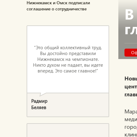
Нижнекамск и Омск подписали
В
соглашение о сотрудничестве
г
“Это общий коллективный труд.
Оф
Вы достойно представили
Нижнекамск на чемпионате.
Никто духом не падает, вы идете
вперед. Это самое главное!”
Нов
цен
глав
Радмир
Беляев
Мара
меди
горо
клин