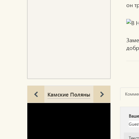
он т
Заме
добр
Камские Поляны
Комме
Ваше
Текс