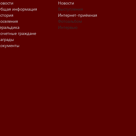
овости
Новости
бщая информация
Выступления
стория
Интернет-приёмная
оселения
Фотоальбом
еральдика
Интервью
очетные граждане
аграды
окументы