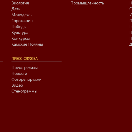
Экология
Промышленность
Н
Дети
О
Молодежь
И
Горожанин
П
Победы
Г
Культура
П
Конкурсы
Н
Камские Поляны
Д
ПРЕСС-СЛУЖБА
Пресс-релизы
Новости
Фоторепортажи
Видео
Стенограммы