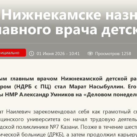
 Нижнекамске назн
лавного врача дет
ициально
01 Июня 2026 - 10:41
Просмотров: 1258
ым главным врачом Нижнекамской детской ра
тром (НДРБ с ПЦ) стал Марат Насыбуллин. Его 
ы НМР Александр Умников на «Деловом понедел
т Наилевич зарекомендовал себя как грамотный сп
цинского университета он начал трудовую деятель
дской поликлинике №7 Казани. Позже в течение шести
ической больнице (ДРКБ), а затем продолжил карьер