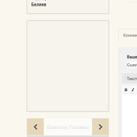
Беляев
Комме
Ваше
Текс
Камские Поляны