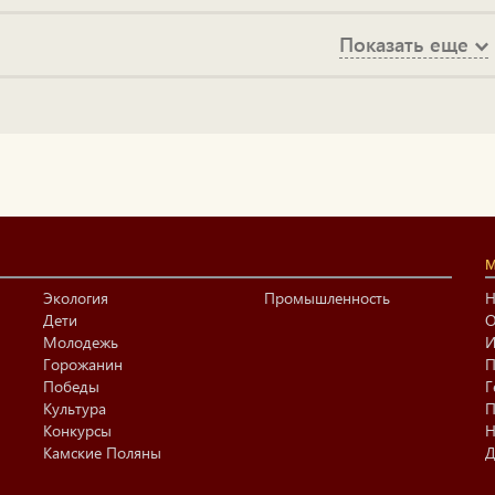
Показать еще
М
Экология
Промышленность
Н
Дети
О
Молодежь
И
Горожанин
П
Победы
Г
Культура
П
Конкурсы
Н
Камские Поляны
Д