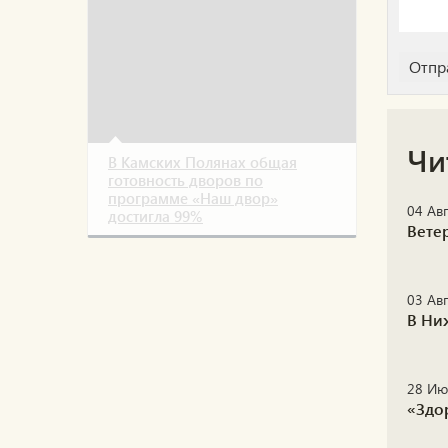
Чи
В Камских Полянах общая
готовность дворов по
программе «Наш двор»
04 Авг
достигла 99%
Вете
03 Авг
В Ни
28 Ию
«Здо