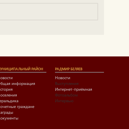
УНИЦИПАЛЬНЫЙ РАЙОН
РАДМИР БЕЛЯЕВ
овости
Новости
бщая информация
Выступления
стория
Интернет-приёмная
оселения
Фотоальбом
еральдика
Интервью
очетные граждане
аграды
окументы