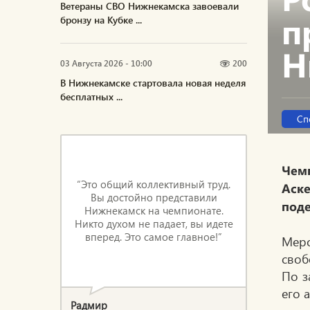
Ветераны СВО Нижнекамска завоевали
п
бронзу на Кубке ...
Н
03 Августа 2026 - 10:00
200
В Нижнекамске стартовала новая неделя
бесплатных ...
Сп
Чем
“Это общий коллективный труд.
Аск
Вы достойно представили
под
Нижнекамск на чемпионате.
Никто духом не падает, вы идете
вперед. Это самое главное!”
Мер
своб
По з
его 
Радмир