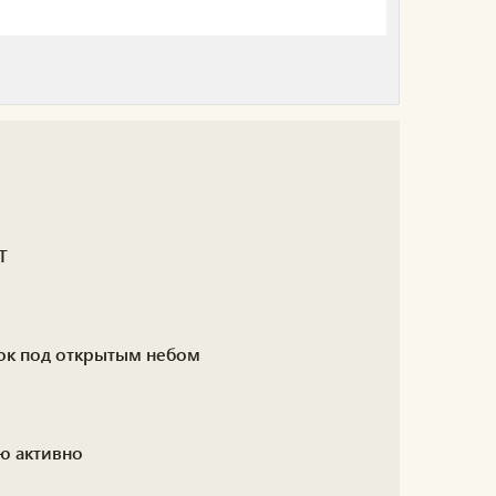
Т
вок под открытым небом
ю активно