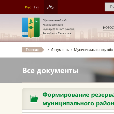
Рус
Тат
Официальный сайт
Нижнекамского
НОВОС
муниципального района
Республики Татарстан
Главная
>
Документы
>
Муниципальная служба
Все документы
Формирование резерва
муниципального райо