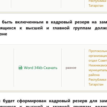
Республики
Татарстан
быть включенным в кадровый резерв на зам
осящихся к высшей и главной группам долж
оне
Протокольн
организаци
отдел Совет
Нижнекамс
Word 34kb Скачать
разное
муниципаль
района
Республики
Татарстан
м будет сформирован кадровый резерв для зам
осящихся к высшей и главной группам долж