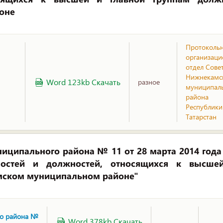
оне
Протоколь
организац
отдел Сове
Нижнекамс
Word 123kb Скачать
разное
муниципал
района
Республики
Татарстан
иципального района № 11 от 28 марта 2014 года
ностей и должностей, относящихся к высше
мском муниципальном районе"
го района №
Word 378kb Скачать