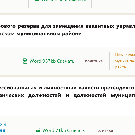
ового резерва для замещения вакантных управл
мском муниципальном районе
Нижнекам
Word 937kb Скачать
политика
муниципа
район
ссиональных и личностных качеств претенденто
ленческих должностей и должностей муници
х и
Word 71kb Скачать
я в
политика