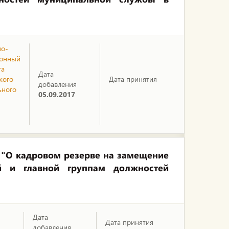
но-
ионный
та
Дата
кого
Дата принятия
добавления
ьного
05.09.2017
 "О кадровом резерве на замещение
й и главной группам должностей
Дата
Дата принятия
добавления