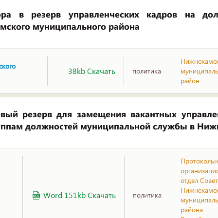
ра в резерв управленческих кадров на дол
мского муниципального района
Нижнекамс
ского
38kb Скачать
политика
муниципал
район
вый резерв для замещения вакантных управлен
группам должностей муниципальной службы в Ни
Протокольн
организаци
отдел Совет
Нижнекамс
Word 151kb Скачать
политика
муниципаль
района