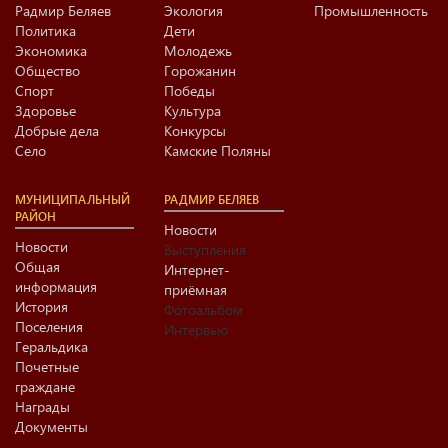
Радмир Беляев
Экология
Промышленность
Политика
Дети
Экономика
Молодежь
Общество
Горожанин
Спорт
Победы
Здоровье
Культура
Добрые дела
Конкурсы
Село
Камские Поляны
МУНИЦИПАЛЬНЫЙ
РАДМИР БЕЛЯЕВ
РАЙОН
Новости
Новости
Выступления
Общая
Интернет-
информация
приёмная
История
Фотоальбом
Поселения
Интервью
Геральдика
Почетные
граждане
Награды
Документы