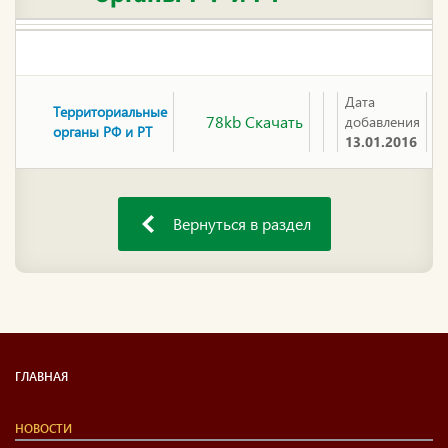
Дата
Д
Территориальные
78kb Скачать
добавления
п
органы РФ и РТ
13.01.2016
Вернуться в раздел
ГЛАВНАЯ
НОВОСТИ