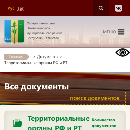
Рус
Тат
Официальный сайт
Нижнекамского
МЕНЮ
муниципального района
Республики Татарстан
Главная
>
Документы
>
Территориальные органы РФ и РТ
Все документы
ПОИСК ДОКУМЕНТОВ
Территориальные
Количество
документов
органы РФ и РТ