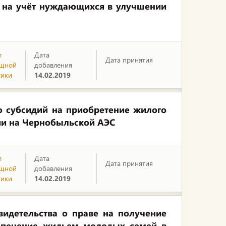
е на учёт нуждающихся в улучшении
л
Дата
Дата принятия
щной
добавления
тики
14.02.2019
 субсидий на приобретение жилого
ии на Чернобыльской АЭС
л
Дата
Дата принятия
щной
добавления
тики
14.02.2019
идетельства о праве на получение
еспечение жильем молодых семей в