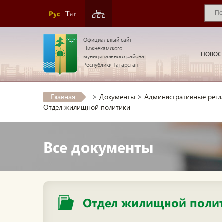
Рус
Тат
Официальный сайт
Нижнекамского
НОВОС
муниципального района
Республики Татарстан
Главная
>
Документы
>
Административные рег
Отдел жилищной политики
Все документы
Отдел жилищной поли