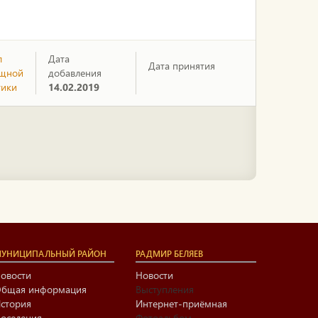
л
Дата
Дата принятия
щной
добавления
тики
14.02.2019
УНИЦИПАЛЬНЫЙ РАЙОН
РАДМИР БЕЛЯЕВ
овости
Новости
бщая информация
Выступления
стория
Интернет-приёмная
оселения
Фотоальбом