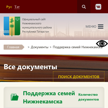
Рус
Тат
Официальный сайт
Нижнекамского
МЕНЮ
муниципального района
Республики Татарстан
Главная
>
Документы
>
Поддержка семей Нижнекамска
Все документы
ПОИСК ДОКУМЕНТОВ
Поддержка семей
Количество
документов
Нижнекамска