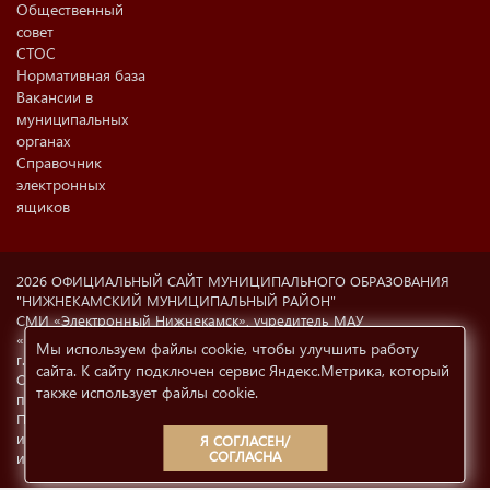
Общественный
совет
СТОС
Нормативная база
Вакансии в
муниципальных
органах
Справочник
электронных
ящиков
2026 ОФИЦИАЛЬНЫЙ САЙТ МУНИЦИПАЛЬНОГО ОБРАЗОВАНИЯ
"НИЖНЕКАМСКИЙ МУНИЦИПАЛЬНЫЙ РАЙОН"
СМИ «Электронный Нижнекамск», учредитель МАУ
«Информационный центр г. Нижнекамска» (423570 РФ, РТ,
Мы используем файлы cookie, чтобы улучшить работу
г.Нижнекамск, ул. Ахтубинская, 6а). Свидетельство о регистрации
сайта. К сайту подключен сервис Яндекс.Метрика, который
СМИ Эл №77-8606 от 12.02.2004, Министерство РФ по делам
также использует файлы cookie
.
печати, телерадиовещания и СМК.
При использовании материалов с сайта
e-nkama.ru
ссылка на
источник информации обязательна.
Условия использования
Я СОГЛАСЕН/
СОГЛАСНА
информации
12+