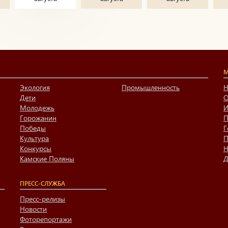
М
Экология
Промышленность
Н
Дети
О
Молодежь
И
Горожанин
П
Победы
Г
Культура
П
Конкурсы
Н
Камские Поляны
Д
ПРЕСС-СЛУЖБА
Пресс-релизы
Новости
Фоторепортажи