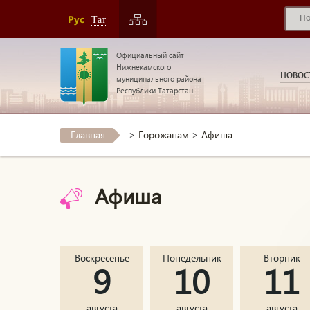
Рус
Тат
Официальный сайт
Нижнекамского
НОВОС
муниципального района
Республики Татарстан
Главная
>
Горожанам
>
Афиша
Афиша
Воскресенье
Понедельник
Вторник
9
10
11
августа
августа
августа