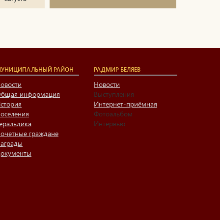
УНИЦИПАЛЬНЫЙ РАЙОН
РАДМИР БЕЛЯЕВ
овости
Новости
бщая информация
Выступления
стория
Интернет-приёмная
оселения
Фотоальбом
еральдика
Интервью
очетные граждане
аграды
окументы