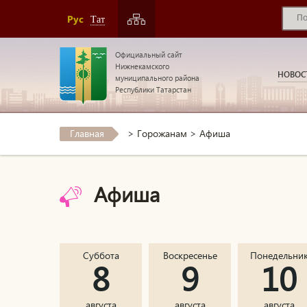
Рус
Тат
Официальный сайт
Нижнекамского
НОВОС
муниципального района
Республики Татарстан
Главная
>
Горожанам
>
Афиша
Афиша
Суббота
Воскресенье
Понедельни
8
9
10
августа
августа
августа