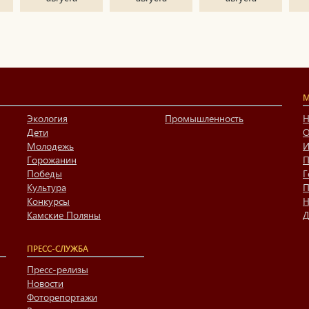
М
Экология
Промышленность
Н
Дети
О
Молодежь
И
Горожанин
П
Победы
Г
Культура
П
Конкурсы
Н
Камские Поляны
Д
ПРЕСС-СЛУЖБА
Пресс-релизы
Новости
Фоторепортажи