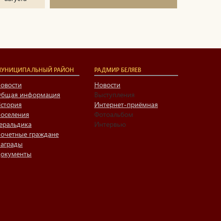
УНИЦИПАЛЬНЫЙ РАЙОН
РАДМИР БЕЛЯЕВ
овости
Новости
бщая информация
Выступления
стория
Интернет-приёмная
оселения
Фотоальбом
еральдика
Интервью
очетные граждане
аграды
окументы