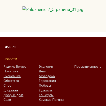
ГЛАВНАЯ
НОВОСТИ
Радмир Беляев
Экология
Промышленность
Политика
Дети
Экономика
Молодежь
Общество
Горожанин
Спорт
Победы
Здоровье
Культура
Добрые дела
Конкурсы
Село
Камские Поляны