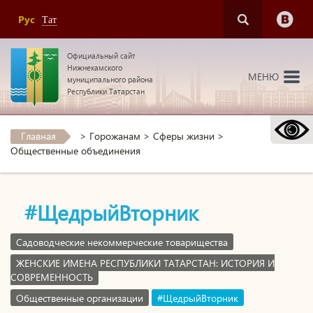
Рус
Тат
Официальный сайт
Нижнекамского
МЕНЮ
муниципального района
Республики Татарстан
Главная
>
Горожанам
>
Сферы жизни
>
Общественные объединения
#ЩедрыйВторник
Садоводческие некоммерческие товарищества
ЖЕНСКИЕ ИМЕНА РЕСПУБЛИКИ ТАТАРСТАН: ИСТОРИЯ И
СОВРЕМЕННОСТЬ
Общественные организации
#ЩедрыйВторник