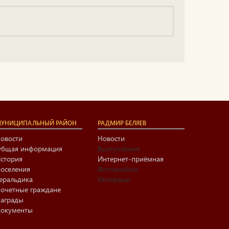
УНИЦИПАЛЬНЫЙ РАЙОН
РАДМИР БЕЛЯЕВ
овости
Новости
бщая информация
Выступления
стория
Интернет-приёмная
оселения
Фотоальбом
еральдика
Интервью
очетные граждане
аграды
окументы