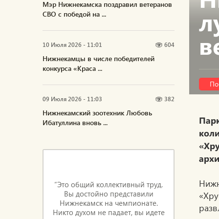
Мэр Нижнекамска поздравил ветеранов
л
СВО с победой на ...
в
10 Июля 2026 - 11:01
604
Нижнекамцы в числе победителей
конкурса «Краса ...
По
09 Июля 2026 - 11:03
382
Нижнекамский зоотехник Любовь
Пар
Ибатуллина вновь ...
коли
«Хр
архи
Нижн
“Это общий коллективный труд.
Вы достойно представили
«Хру
Нижнекамск на чемпионате.
разв
Никто духом не падает, вы идете