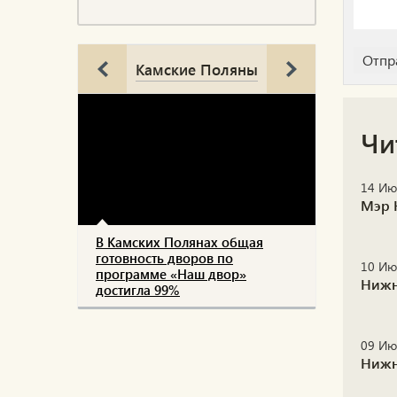
Камские Поляны
Чи
14 Ию
Мэр 
В Камских Полянах общая
готовность дворов по
10 Ию
программе «Наш двор»
Нижн
достигла 99%
09 Ию
Нижн