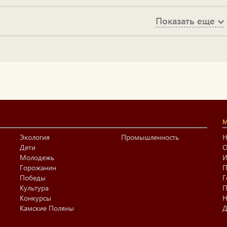
Показать еще
М
Экология
Промышленность
Н
Дети
О
Молодежь
И
Горожанин
П
Победы
Г
Культура
П
Конкурсы
Н
Камские Поляны
Д