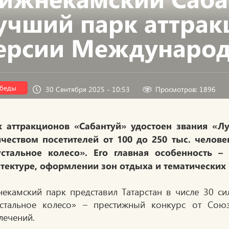
учший парк аттрак
ерсии Международ
беды
30 Сентября 2025 - 10:53
Просмотров: 1896
к аттракционов «Сабантуй» удостоен звания «Л
чеством посетителей от 100 до 250 тыс. челов
устальное колесо». Его главная особенность –
тектуре, оформлении зон отдыха и тематических
екамский парк представил Татарстан в числе 30 с
стальное колесо» – престижный конкурс от Сою
лечений.