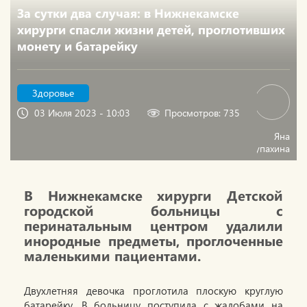
За сутки два случая: в Нижнекамске
хирурги спасли жизни детей, проглотивших
монету и батарейку
Здоровье
03 Июля 2023 - 10:03
Просмотров: 735
Яна
Чупахина
В Нижнекамске хирурги Детской
городской больницы с
перинатальным центром удалили
инородные предметы, проглоченные
маленькими пациентами.
Двухлетняя девочка проглотила плоскую круглую
батарейку. В больницу поступила с жалобами на