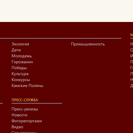
М
Экология
Промышленность
Н
Дети
О
Молодежь
И
Горожанин
П
Победы
Г
Культура
П
Конкурсы
Н
Камские Поляны
Д
ПРЕСС-СЛУЖБА
Пресс-релизы
Новости
Фоторепортажи
Видео
Стенограммы