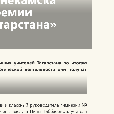
ремии
тарстана»
чших учителей Татарстана по итогам
огической деятельности они получат
гии и классный руководитель гимназии №
ечены заслуги Нины Габбасовой, учителя