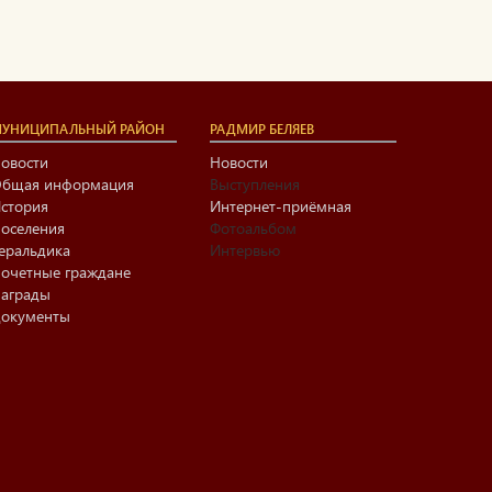
УНИЦИПАЛЬНЫЙ РАЙОН
РАДМИР БЕЛЯЕВ
овости
Новости
бщая информация
Выступления
стория
Интернет-приёмная
оселения
Фотоальбом
еральдика
Интервью
очетные граждане
аграды
окументы