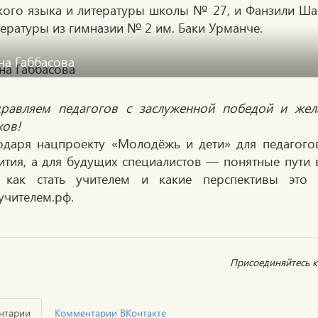
кого языка и литературы школы № 27, и Фанзили Шай
тературы из гимназии № 2 им. Баки Урманче.
на Габбасова
равляем педагогов с заслуженной победой и же
хов!
одаря нацпроекту «Молодёжь и дети» для педагог
ития, а для будущих специалистов — понятные пут
 как стать учителем и какие перспективы это
учителем.рф.
Присоединяйтесь к 
нтарии
Комментарии ВКонтакте