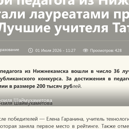
тали лауреатами п
Лучшие учителя Та
разование
01 Июля 2026 - 11:27
Просмотров: 428
педагога из Нижнекамска вошли в число 36 лу
убликанского конкурса. За достижения в педаг
лей.
ии в размере 200 тысяч руб
нзиля Шаймухаметова
сле победителей — Елена Гаранина, учитель техноло
которая заняла первое место в рейтинге. Также отм