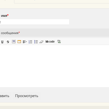
 имя
*
т сообщения
*