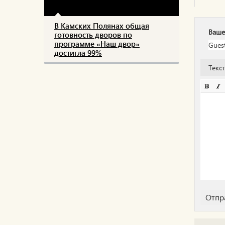
В Камских Полянах общая
Ваше
готовность дворов по
программе «Наш двор»
достигла 99%
Текс