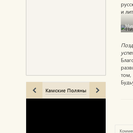
русс
и ли
Ни
Позд
успе
Благ
разв
том,
Будь
Камские Поляны
Комме