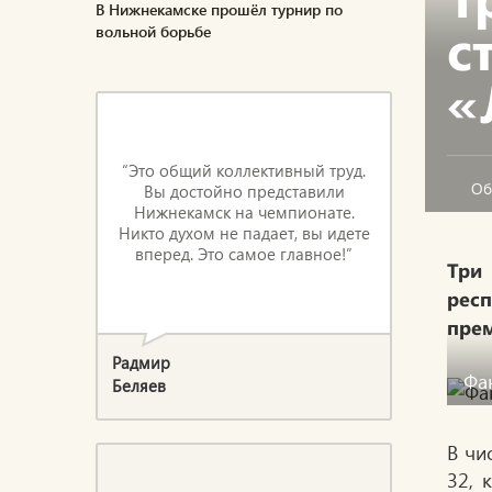
В Нижнекамске прошёл турнир по
с
вольной борьбе
«
“Это общий коллективный труд.
Об
Вы достойно представили
Нижнекамск на чемпионате.
Никто духом не падает, вы идете
вперед. Это самое главное!”
Три 
респ
прем
Радмир
Фа
Беляев
В чи
32, 