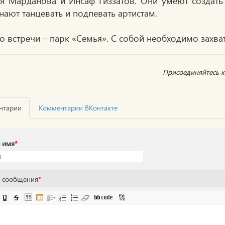
я Марданова и Инсаф Гиззатов. Они умеют создать
нают танцевать и подпевать артистам.
о встречи – парк «Семья». С собой необходимо захва
Присоединяйтесь к 
нтарии
Комментарии ВКонтакте
 имя
*
т сообщения
*