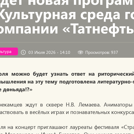
Культурная среда 
омпании «Татнефт
льтура
03 Июля 2026 - 14:10
Просмотров: 937
юля можно будет узнать ответ на риторический
ышления на эту тему подготовлена литературно
 дөньяда!?»
екамцев ждут в сквере Н.В. Лемаева. Аниматоры 
аствовать в весёлых играх и познавательных конкурса
ля на концерт приглашают лауреаты фестиваля «Стр