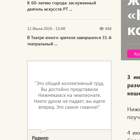
К 60-летию города: заслуженный
«
деятель искусств РТ ...
к
12 Июля 2026 - 15:00
468
В Театре юного зрителя завершился 31‑й
театральный ...
Ку
3 и
“Это общий коллективный труд.
разм
Вы достойно представили
кеше
Нижнекамск на чемпионате.
Никто духом не падает, вы идете
вперед. Это самое главное!”
Нижн
поуч
4 ию
Радмир