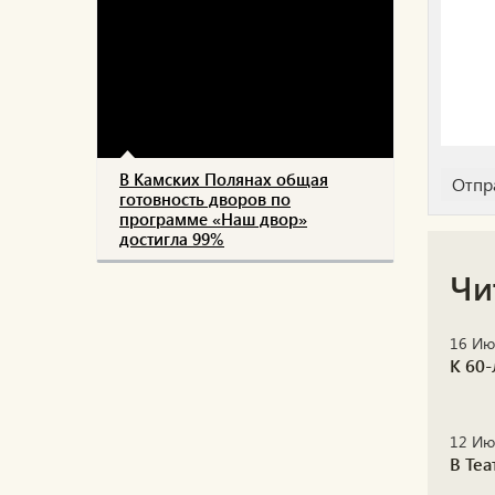
В Камских Полянах общая
готовность дворов по
программе «Наш двор»
достигла 99%
Чи
16 Ию
К 60
12 Ию
В Те