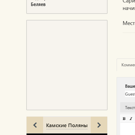
Сари
Беляев
начи
Мест
Комме
Ваше
Текс
Камские Поляны