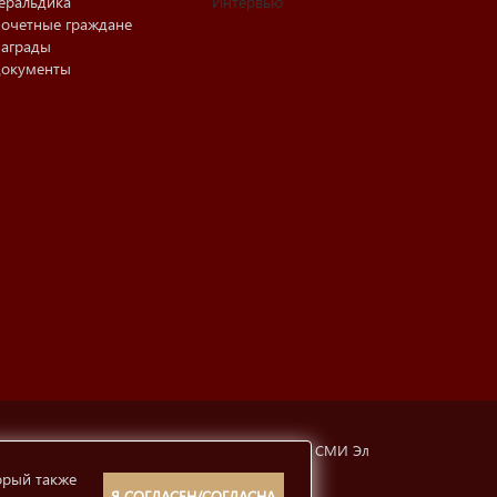
еральдика
Интервью
очетные граждане
аграды
окументы
тубинская, 6а). Свидетельство о регистрации СМИ Эл
орый также
рмации
12+
Я СОГЛАСЕН/СОГЛАСНА