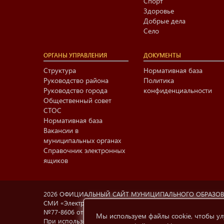
Спорт
Здоровье
Добрые дела
Село
ОРГАНЫ УПРАВЛЕНИЯ
ДОКУМЕНТЫ
Структура
Нормативная база
Руководство района
Политика
Руководство города
конфиденциальности
Общественный совет
СТОС
Нормативная база
Вакансии в
муниципальных органах
Справочник электронных
ящиков
2026 ОФИЦИАЛЬНЫЙ САЙТ МУНИЦИПАЛЬНОГО ОБРАЗО
СМИ «Электронный Нижнекамск», учредитель МАУ «Информа
№77-8606 от 12.02.2004, Министерство РФ по делам печа
Мы используем файлы cookie, чтобы ул
При использовании материалов с сайта
e-nkama.ru
ссылка