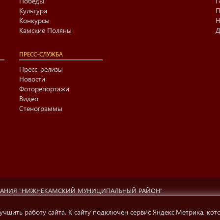
Победы
Г
Культура
П
Конкурсы
Н
Камские Поляны
Д
ПРЕСС-СЛУЖБА
Пресс-релизы
Новости
Фоторепортажи
Видео
Стенограммы
ВАНИЯ "НИЖНЕКАМСКИЙ МУНИЦИПАЛЬНЫЙ РАЙОН"
ционный центр г. Нижнекамска» (423570 РФ, РТ, г.Нижнекамск, ул. Ах
ти, телерадиовещания и СМК.
учшить работу сайта. К сайту подключен сервис Яндекс.Метрика, кот
 на источник информации обязательна.
Условия использования инфо