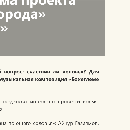
города»
ь»
 вопрос: счастлив ли человек? Для
-музыкальная композиция «Бәхетлеме
предложат интересно провести время,
х.
ана поющего соловья»: Айнур Галлямов,