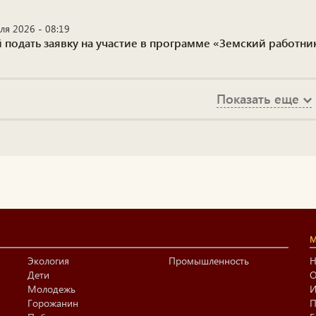
ля 2026 - 08:19
 подать заявку на участие в программе «Земский работни
Показать еще
М
Экология
Промышленность
Н
Дети
О
Молодежь
И
Горожанин
П