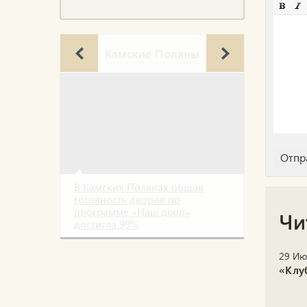
Камские Поляны
В Камских Полянах общая
готовность дворов по
программе «Наш двор»
Чи
достигла 99%
29 Ию
«Клу