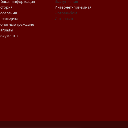
бщая информация
Выступления
стория
Интернет-приёмная
оселения
Фотоальбом
еральдика
Интервью
очетные граждане
аграды
окументы