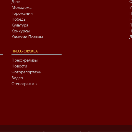
Дети
О
Молодежь
И
Горожанин
П
Победы
Г
Культура
П
Конкурсы
Н
Камские Поляны
Д
ПРЕСС-СЛУЖБА
Пресс-релизы
Новости
Фоторепортажи
Видео
Стенограммы