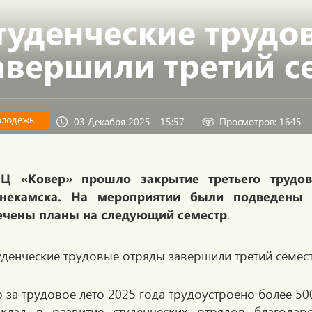
туденческие трудо
авершили третий с
лодежь
03 Декабря 2025 - 15:57
Просмотров: 1645
Ц «Ковер» прошло закрытие третьего трудово
некамска. На мероприятии были подведены 
.
ечены планы на следующий семестр
о за трудовое лето 2025 года трудоустроено более 5
клад в развитие студенческих отрядов благода