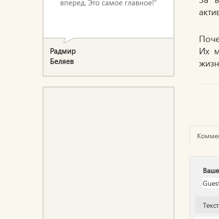
вперед. Это самое главное!”
акти
Поче
Их м
Радмир
Беляев
жизн
Комме
Ваше
Текс