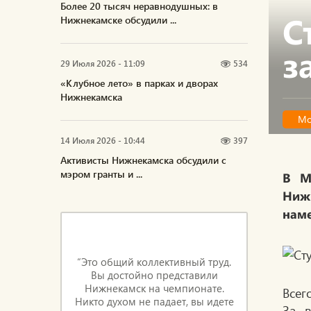
Более 20 тысяч неравнодушных: в
С
Нижнекамске обсудили ...
з
29 Июля 2026 - 11:09
534
«Клубное лето» в парках и дворах
Нижнекамска
Мо
14 Июля 2026 - 10:44
397
Активисты Нижнекамска обсудили с
мэром гранты и ...
В М
Ниж
нам
“Это общий коллективный труд.
Вы достойно представили
Нижнекамск на чемпионате.
Всег
Никто духом не падает, вы идете
За в