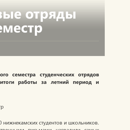
вые отряды
еместр
го семестра студенческих отрядов
итоги работы за летний период и
00 нижнекамских студентов и школьников.
рственными письмами наградили самых