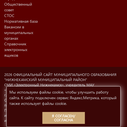
Общественный
совет
СТОС
Нормативная база
Вакансии в
муниципальных
органах
Справочник
электронных
ящиков
2026 ОФИЦИАЛЬНЫЙ САЙТ МУНИЦИПАЛЬНОГО ОБРАЗОВАНИЯ
"НИЖНЕКАМСКИЙ МУНИЦИПАЛЬНЫЙ РАЙОН"
СМИ «Электронный Нижнекамск», учредитель МАУ
«Информационный центр г. Нижнекамска» (423570 РФ, РТ,
Мы используем файлы cookie, чтобы улучшить работу
г.Нижнекамск, ул. Ахтубинская, 6а). Свидетельство о регистрации
сайта. К сайту подключен сервис Яндекс.Метрика, который
СМИ Эл №77-8606 от 12.02.2004, Министерство РФ по делам
также использует файлы cookie
.
печати, телерадиовещания и СМК.
При использовании материалов с сайта
e-nkama.ru
ссылка на
источник информации обязательна.
Условия использования
Я СОГЛАСЕН/
СОГЛАСНА
информации
12+