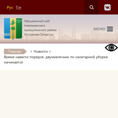
Рус
Тат
Официальный сайт
Нижнекамского
МЕНЮ
муниципального района
Республики Татарстан
Главная
>
Новости
>
Время навести порядок: двухмесячник по санитарной уборке
начинается