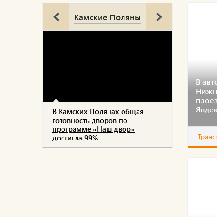
Камские Поляны
В авт
Нижн
прое
Яндек
В Камских Полянах общая
готовность дворов по
программе «Наш двор»
Транс
достигла 99%