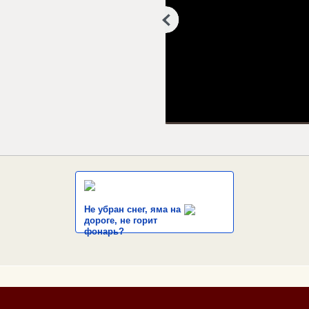
Не убран снег, яма на
дороге, не горит
фонарь?