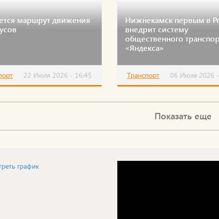
ется маршрут движения
Нижнекамск первым в Р
усов
внедрит систему
общественного транспор
«Яндекса»
порт
22 Июля 2026 - 16:45
Транспорт
06 Июля 2026 -
Показать еще