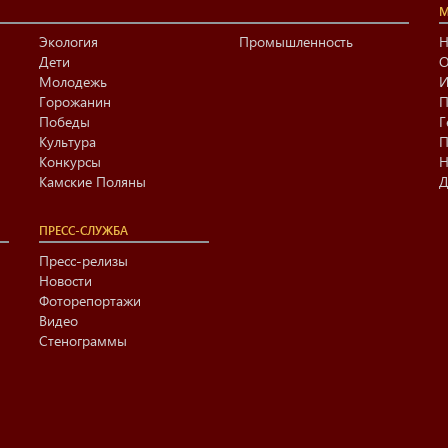
М
Экология
Промышленность
Н
Дети
О
Молодежь
И
Горожанин
П
Победы
Г
Культура
П
Конкурсы
Н
Камские Поляны
Д
ПРЕСС-СЛУЖБА
Пресс-релизы
Новости
Фоторепортажи
Видео
Стенограммы