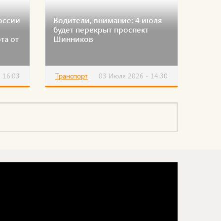
оссии
Водители, внимание: 4 июля
будет перекрыт проспект
та от
Шинников
 16:03
Транспорт
03 Июля 2026 - 14:30