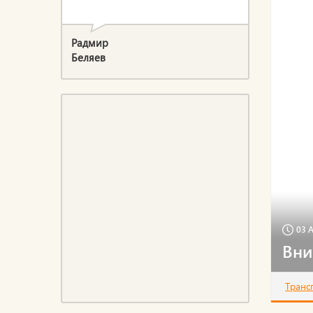
Радмир
Беляев
03 А
Вни
Транс