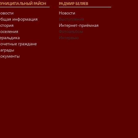
УНИЦИПАЛЬНЫЙ РАЙОН
РАДМИР БЕЛЯЕВ
овости
Новости
бщая информация
Выступления
стория
Интернет-приёмная
оселения
Фотоальбом
еральдика
Интервью
очетные граждане
аграды
окументы