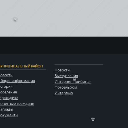
🌸
УНИЦИПАЛЬНЫЙ РАЙОН
Новости
овости
Выступления
бщая информация
Интернет-приёмная
стория
Фотоальбом
🌸
оселения
Интервью
еральдика
очетные граждане
аграды
окументы