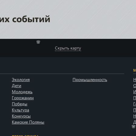
их событий
Скрыть карту
🌸
М
Экология
Промышленность
Н
Дети
О
Молодежь
И
Горожанин
П
Победы
Г
Культура
П
Конкурсы
Н
Камские Поляны
Д