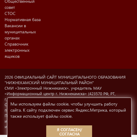
Общественный
совет
СТОС
Нормативная база
Вакансии в
муниципальных
органах
Справочник
электронных
ящиков
2026 ОФИЦИАЛЬНЫЙ САЙТ МУНИЦИПАЛЬНОГО ОБРАЗОВАНИЯ
"НИЖНЕКАМСКИЙ МУНИЦИПАЛЬНЫЙ РАЙОН"
СМИ «Электронный Нижнекамск», учредитель МАУ
«Информационный центр г. Нижнекамска» (423570 РФ, РТ,
г.Нижнекамск, ул. Ахтубинская, 6а). Свидетельство о регистрации
Мы используем файлы cookie, чтобы улучшить работу
СМИ Эл №77-8606 от 12.02.2004, Министерство РФ по делам
сайта. К сайту подключен сервис Яндекс.Метрика, который
печати, телерадиовещания и СМК.
При использовании материалов с сайта
e-nkama.ru
ссылка на
также использует файлы cookie
.
источник информации обязательна.
Условия использования
информации
12+
Я СОГЛАСЕН/
СОГЛАСНА