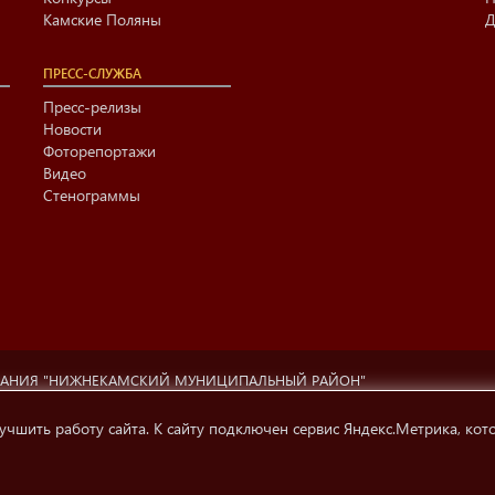
Камские Поляны
Д
ПРЕСС-СЛУЖБА
Пресс-релизы
Новости
Фоторепортажи
Видео
Стенограммы
ВАНИЯ "НИЖНЕКАМСКИЙ МУНИЦИПАЛЬНЫЙ РАЙОН"
ционный центр г. Нижнекамска» (423570 РФ, РТ, г.Нижнекамск, ул. Ах
ти, телерадиовещания и СМК.
учшить работу сайта. К сайту подключен сервис Яндекс.Метрика, кот
 на источник информации обязательна.
Условия использования инфо