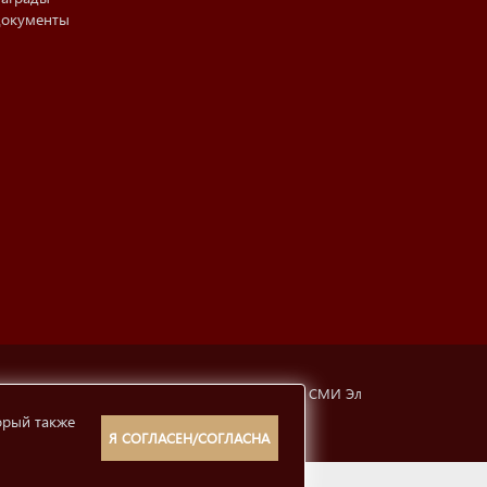
окументы
тубинская, 6а). Свидетельство о регистрации СМИ Эл
орый также
рмации
12+
Я СОГЛАСЕН/СОГЛАСНА