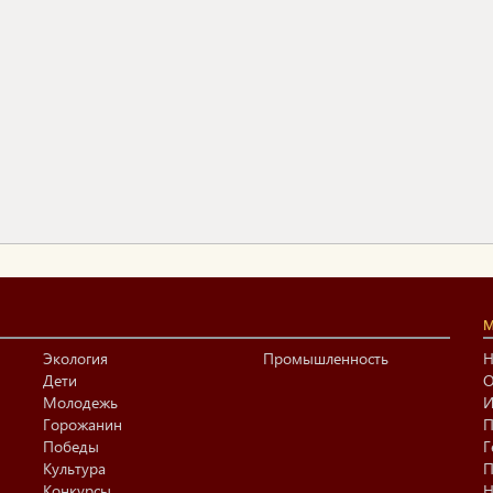
М
Экология
Промышленность
Н
Дети
О
Молодежь
И
Горожанин
П
Победы
Г
Культура
П
Конкурсы
Н