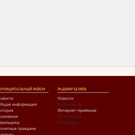
УНИЦИПАЛЬНЫЙ РАЙОН
РАДМИР БЕЛЯЕВ
овости
Новости
бщая информация
Выступления
стория
Интернет-приёмная
оселения
Фотоальбом
еральдика
Интервью
очетные граждане
аграды