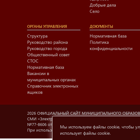
Добрые дела
Село
ОРГАНЫ УПРАВЛЕНИЯ
ДОКУМЕНТЫ
Структура
Нормативная база
Руководство района
Политика
Руководство города
конфиденциальности
Общественный совет
СТОС
Нормативная база
Вакансии в
муниципальных органах
Справочник электронных
ящиков
2026 ОФИЦИАЛЬНЫЙ САЙТ МУНИЦИПАЛЬНОГО ОБРАЗО
СМИ «Электронный Нижнекамск», учредитель МАУ «Информа
№77-8606 от 12.02.2004, Министерство РФ по делам печа
Мы используем файлы cookie, чтобы ул
При использовании материалов с сайта
e-nkama.ru
ссылка
использует файлы cookie
.