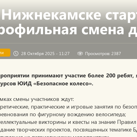
 Нижнекамске стар
рофильная смена 
ти
28 Октября 2025 - 11:27
Просмотров: 2387
роприятии принимают участие более 200 ребят
урсов ЮИД «Безопасное колесо».
мках смены участников ждут:
оретические, практические и игровые занятия по без
ревнования по фигурному вождению велосипеда;
теллектуальные викторины и квесты на знание Прави
здание творческих проектов, посвященных тематике Б
ступления на патриотических мероприятиях.