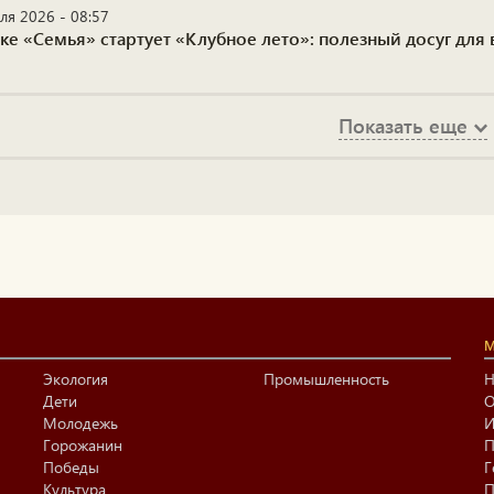
ля 2026 - 08:57
ке «Семья» стартует «Клубное лето»: полезный досуг для
Показать еще
М
Экология
Промышленность
Н
Дети
О
Молодежь
И
Горожанин
П
Победы
Г
Культура
П