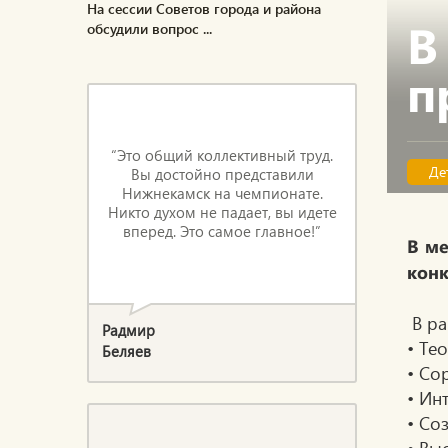
На сессии Советов города и района
В
обсудили вопрос ...
п
“Это общий коллективный труд.
Де
Вы достойно представили
Нижнекамск на чемпионате.
Никто духом не падает, вы идете
вперед. Это самое главное!”
В ме
конк
В ра
Радмир
• Те
Беляев
• Со
• Ин
• Со
• Вы