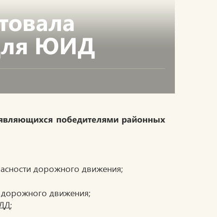
товала
для ЮИД
, являющихся победителями районных
опасности дорожного движения;
л дорожного движения;
ДД;