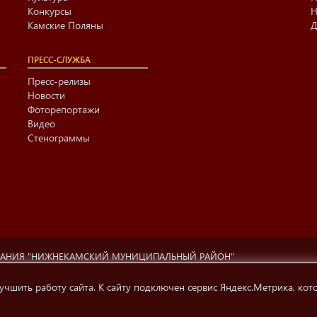
Конкурсы
Н
Камские Поляны
Д
ПРЕСС-СЛУЖБА
Пресс-релизы
Новости
Фоторепортажи
Видео
Стенограммы
ВАНИЯ "НИЖНЕКАМСКИЙ МУНИЦИПАЛЬНЫЙ РАЙОН"
ционный центр г. Нижнекамска» (423570 РФ, РТ, г.Нижнекамск, ул. Ах
ти, телерадиовещания и СМК.
учшить работу сайта. К сайту подключен сервис Яндекс.Метрика, кот
 на источник информации обязательна.
Условия использования инфо