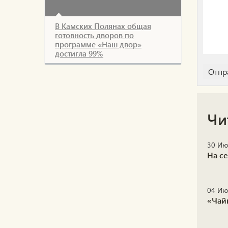
В Камских Полянах общая
готовность дворов по
программе «Наш двор»
достигла 99%
Чи
30 Ию
На с
04 Ию
«Чай