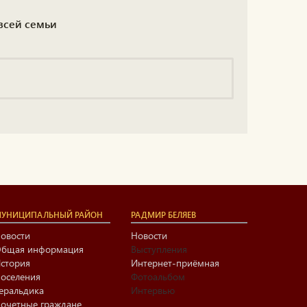
 всей семьи
УНИЦИПАЛЬНЫЙ РАЙОН
РАДМИР БЕЛЯЕВ
овости
Новости
бщая информация
Выступления
стория
Интернет-приёмная
оселения
Фотоальбом
еральдика
Интервью
очетные граждане