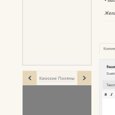
Жела
Комме
Ваше
Камские Поляны
Текс