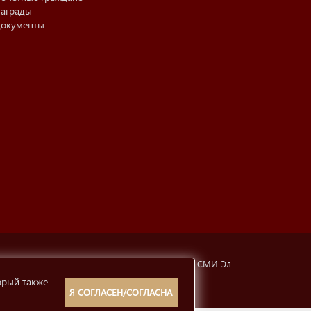
аграды
окументы
тубинская, 6а). Свидетельство о регистрации СМИ Эл
орый также
рмации
12+
Я СОГЛАСЕН/СОГЛАСНА