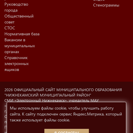
Руководство
Стенограммы
города
Общественный
совет
СТОС
Нормативная база
Вакансии в
муниципальных
органах
Справочник
электронных
ящиков
2026 ОФИЦИАЛЬНЫЙ САЙТ МУНИЦИПАЛЬНОГО ОБРАЗОВАНИЯ
"НИЖНЕКАМСКИЙ МУНИЦИПАЛЬНЫЙ РАЙОН"
СМИ «Электронный Нижнекамск», учредитель МАУ
«Информационный центр г. Нижнекамска» (423570 РФ, РТ,
Мы используем файлы cookie, чтобы улучшить работу
г.Нижнекамск, ул. Ахтубинская, 6а). Свидетельство о регистрации
сайта. К сайту подключен сервис Яндекс.Метрика, который
СМИ Эл №77-8606 от 12.02.2004, Министерство РФ по делам
также использует файлы cookie
.
печати, телерадиовещания и СМК.
При использовании материалов с сайта
e-nkama.ru
ссылка на
источник информации обязательна.
Условия использования
Я СОГЛАСЕН/