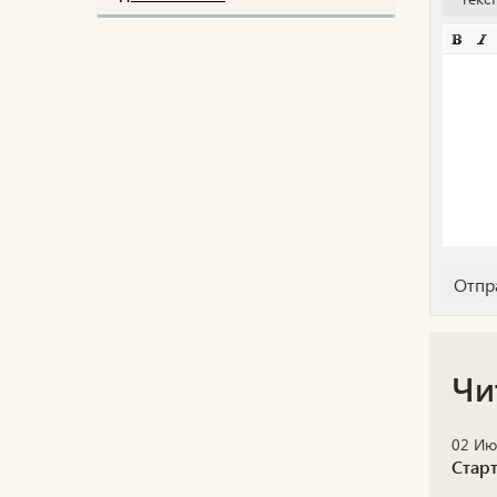
Чи
02 Ию
Стар