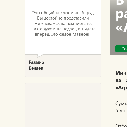
р
“Это общий коллективный труд.
Вы достойно представили
«
Нижнекамск на чемпионате.
Никто духом не падает, вы идете
вперед. Это самое главное!”
Се
Радмир
Беляев
Мини
на 
«Агр
Сумм
5 до
Отбо