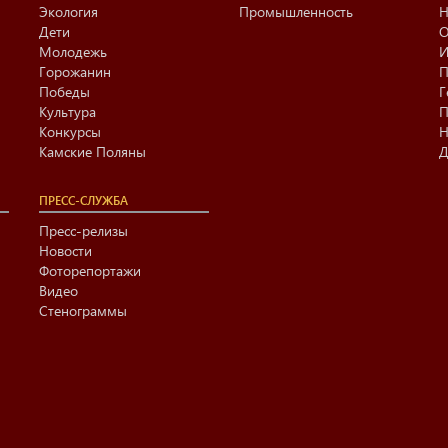
Экология
Промышленность
Н
Дети
О
Молодежь
И
Горожанин
П
Победы
Г
Культура
П
Конкурсы
Н
Камские Поляны
Д
ПРЕСС-СЛУЖБА
Пресс-релизы
Новости
Фоторепортажи
Видео
Стенограммы