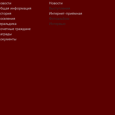
овости
Новости
бщая информация
Выступления
стория
Интернет-приёмная
оселения
Фотоальбом
еральдика
Интервью
очетные граждане
аграды
окументы