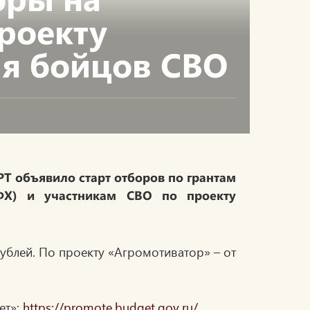
проекту
ля бойцов СВО
РТ объявило старт отборов по грантам
КФХ) и участникам СВО по проекту
рублей. По проекту «Агромотиватор» – от
ет»:
https://promote.budget.gov.ru/