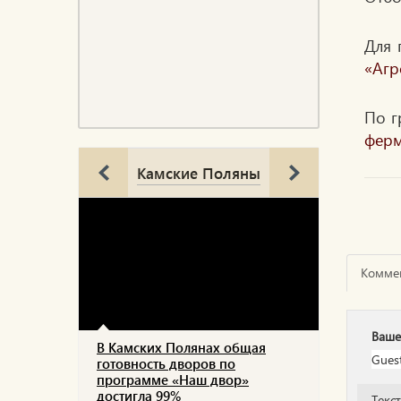
Для 
«Агр
По г
ферм
Камские Поляны
Комме
Ваше
В Камских Полянах общая
готовность дворов по
программе «Наш двор»
достигла 99%
Текс