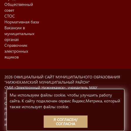
Общественный
совет
СТОС
Нормативная база
Вакансии в
муниципальных
органах
Справочник
электронных
ящиков
2026 ОФИЦИАЛЬНЫЙ САЙТ МУНИЦИПАЛЬНОГО ОБРАЗОВАНИЯ
"НИЖНЕКАМСКИЙ МУНИЦИПАЛЬНЫЙ РАЙОН"
СМИ «Электронный Нижнекамск», учредитель МАУ
«Информационный центр г. Нижнекамска» (423570 РФ, РТ,
Мы используем файлы cookie, чтобы улучшить работу
г.Нижнекамск, ул. Ахтубинская, 6а). Свидетельство о регистрации
сайта. К сайту подключен сервис Яндекс.Метрика, который
СМИ Эл №77-8606 от 12.02.2004, Министерство РФ по делам
также использует файлы cookie
.
печати, телерадиовещания и СМК.
При использовании материалов с сайта
e-nkama.ru
ссылка на
источник информации обязательна.
Условия использования
Я СОГЛАСЕН/
СОГЛАСНА
информации
12+