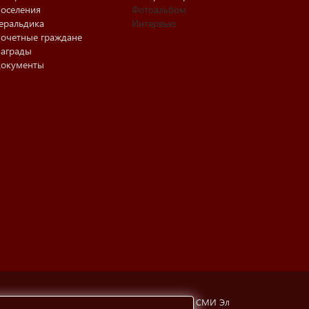
оселения
Фотоальбом
еральдика
Интервью
очетные граждане
аграды
окументы
тубинская, 6а). Свидетельство о регистрации СМИ Эл