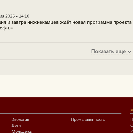
ля 2026 - 14:10
дня и завтра нижнекамцев ждёт новая программа проекта 
нефть»
Показать еще
М
Экология
Промышленность
Н
Дети
О
Молодежь
И