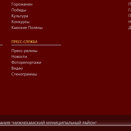
Горожанин
П
Победы
Г
Культура
П
Конкурсы
Н
Камские Поляны
Д
ПРЕСС-СЛУЖБА
Пресс-релизы
Новости
Фоторепортажи
Видео
Стенограммы
ВАНИЯ "НИЖНЕКАМСКИЙ МУНИЦИПАЛЬНЫЙ РАЙОН"
ционный центр г. Нижнекамска» (423570 РФ, РТ, г.Нижнекамск, ул. Ах