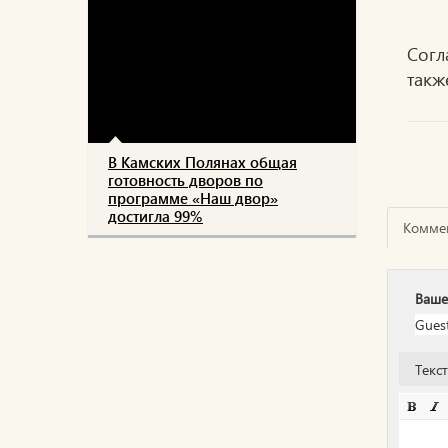
Согл
такж
В Камских Полянах общая
готовность дворов по
программе «Наш двор»
достигла 99%
Комме
Ваше
Текс