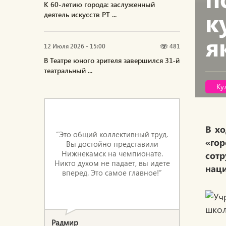
К 60-летию города: заслуженный
к
деятель искусств РТ ...
я
12 Июля 2026 - 15:00
481
В Театре юного зрителя завершился 31‑й
театральный ...
Ку
В хо
“Это общий коллективный труд.
«го
Вы достойно представили
Нижнекамск на чемпионате.
сот
Никто духом не падает, вы идете
наци
вперед. Это самое главное!”
Радмир