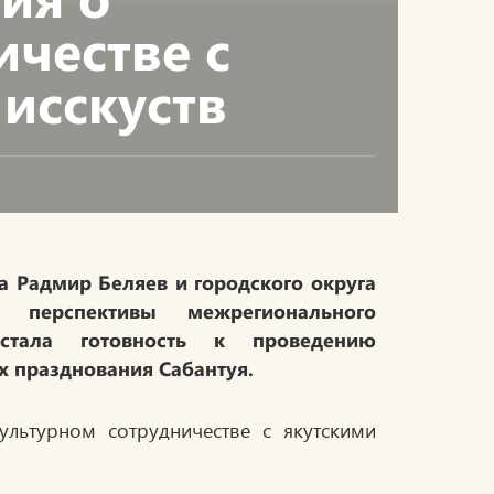
ичестве с
исскуств
а Радмир Беляев и городского округа
 перспективы межрегионального
 стала готовность к проведению
х празднования Сабантуя.