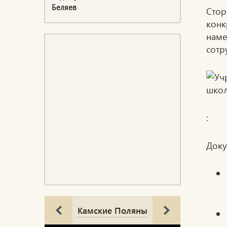
Беляев
Сто
конк
нам
сотр
:
Доку
Камские Поляны