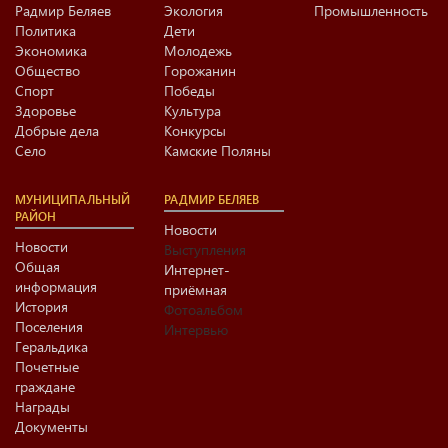
Радмир Беляев
Экология
Промышленность
Политика
Дети
Экономика
Молодежь
Общество
Горожанин
Спорт
Победы
Здоровье
Культура
Добрые дела
Конкурсы
Село
Камские Поляны
МУНИЦИПАЛЬНЫЙ
РАДМИР БЕЛЯЕВ
РАЙОН
Новости
Новости
Выступления
Общая
Интернет-
информация
приёмная
История
Фотоальбом
Поселения
Интервью
Геральдика
Почетные
граждане
Награды
Документы