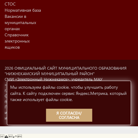
СТОС
Нормативная база
Вакансии в
муниципальных
органах
Справочник
электронных
ящиков
2026 ОФИЦИАЛЬНЫЙ САЙТ МУНИЦИПАЛЬНОГО ОБРАЗОВАНИЯ
"НИЖНЕКАМСКИЙ МУНИЦИПАЛЬНЫЙ РАЙОН"
СМИ «Электронный Нижнекамск», учредитель МАУ
«Информационный центр г. Нижнекамска» (423570 РФ, РТ,
Мы используем файлы cookie, чтобы улучшить работу
г.Нижнекамск, ул. Ахтубинская, 6а). Свидетельство о регистрации
сайта. К сайту подключен сервис Яндекс.Метрика, который
СМИ Эл №77-8606 от 12.02.2004, Министерство РФ по делам
также использует файлы cookie
.
печати, телерадиовещания и СМК.
При использовании материалов с сайта
e-nkama.ru
ссылка на
источник информации обязательна.
Условия использования
Я СОГЛАСЕН/
СОГЛАСНА
информации
12+
�x^