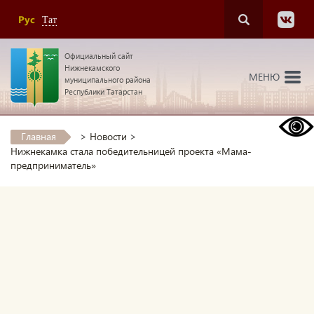
Рус
Тат
Официальный сайт
Нижнекамского
МЕНЮ
муниципального района
Республики Татарстан
Главная
>
Новости
>
Нижнекамка стала победительницей проекта «Мама-
предприниматель»