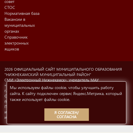
совет
СТОС
Нормативная база
Вакансии в
муниципальных
органах
Справочник
электронных
ящиков
2026 ОФИЦИАЛЬНЫЙ САЙТ МУНИЦИПАЛЬНОГО ОБРАЗОВАНИЯ
"НИЖНЕКАМСКИЙ МУНИЦИПАЛЬНЫЙ РАЙОН"
СМИ «Электронный Нижнекамск», учредитель МАУ
«Информационный центр г. Нижнекамска» (423570 РФ, РТ,
Мы используем файлы cookie, чтобы улучшить работу
г.Нижнекамск, ул. Ахтубинская, 6а). Свидетельство о регистрации
сайта. К сайту подключен сервис Яндекс.Метрика, который
СМИ Эл №77-8606 от 12.02.2004, Министерство РФ по делам
также использует файлы cookie
.
печати, телерадиовещания и СМК.
При использовании материалов с сайта
e-nkama.ru
ссылка на
источник информации обязательна.
Условия использования
Я СОГЛАСЕН/
СОГЛАСНА
информации
12+