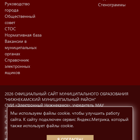
Руководство
Стенограммы
города
Общественный
совет
СТОС
Нормативная база
Вакансии в
муниципальных
органах
Справочник
электронных
ящиков
2026 ОФИЦИАЛЬНЫЙ САЙТ МУНИЦИПАЛЬНОГО ОБРАЗОВАНИЯ
"НИЖНЕКАМСКИЙ МУНИЦИПАЛЬНЫЙ РАЙОН"
СМИ «Электронный Нижнекамск», учредитель МАУ
«Информационный центр г. Нижнекамска» (423570 РФ, РТ,
Мы используем файлы cookie, чтобы улучшить работу
г.Нижнекамск, ул. Ахтубинская, 6а). Свидетельство о регистрации
сайта. К сайту подключен сервис Яндекс.Метрика, который
СМИ Эл №77-8606 от 12.02.2004, Министерство РФ по делам
также использует файлы cookie
.
печати, телерадиовещания и СМК.
При использовании материалов с сайта
e-nkama.ru
ссылка на
источник информации обязательна.
Условия использования
Я СОГЛАСЕН/