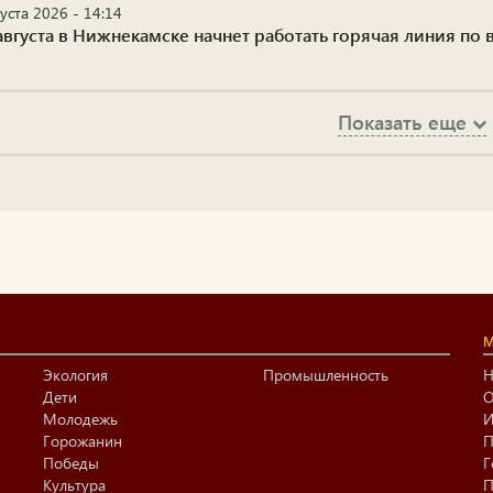
уста 2026 - 14:14
августа в Нижнекамске начнет работать горячая линия по
Показать еще
М
Экология
Промышленность
Н
Дети
О
Молодежь
И
Горожанин
П
Победы
Г
Культура
П