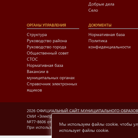
Добрые дела
Село
ОРГАНЫ УПРАВЛЕНИЯ
ДОКУМЕНТЫ
Структура
Нормативная база
Руководство района
Политика
Руководство города
конфиденциальности
Общественный совет
СТОС
Нормативная база
Вакансии в
муниципальных органах
Справочник электронных
ящиков
2026 ОФИЦИАЛЬНЫЙ САЙТ МУНИЦИПАЛЬНОГО ОБРАЗО
СМИ «Электронный Нижнекамск», учредитель МАУ «Информа
№77-8606 от 12.02.2004, Министерство РФ по делам печа
Мы используем файлы cookie, чтобы ул
При использовании материалов с сайта
e-nkama.ru
ссылка
использует файлы cookie
.