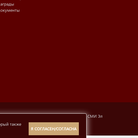
аграды
окументы
тубинская, 6а). Свидетельство о регистрации СМИ Эл
орый также
рмации
12+
Я СОГЛАСЕН/СОГЛАСНА