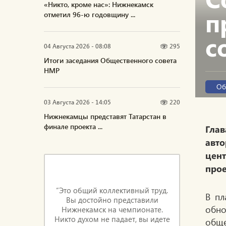
«Никто, кроме нас»: Нижнекамск
п
отметил 96-ю годовщину ...
с
04 Августа 2026 - 08:08
295
Итоги заседания Общественного совета
НМР
Об
03 Августа 2026 - 14:05
220
Нижнекамцы представят Татарстан в
финале проекта ...
Глав
авт
цен
про
“Это общий коллективный труд.
В пл
Вы достойно представили
обно
Нижнекамск на чемпионате.
Никто духом не падает, вы идете
обще