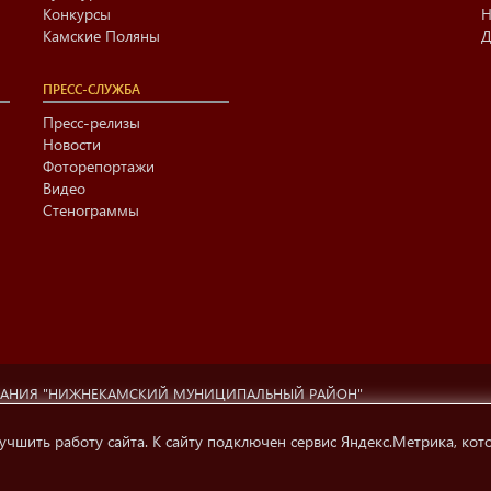
Конкурсы
Н
Камские Поляны
Д
ПРЕСС-СЛУЖБА
Пресс-релизы
Новости
Фоторепортажи
Видео
Стенограммы
ВАНИЯ "НИЖНЕКАМСКИЙ МУНИЦИПАЛЬНЫЙ РАЙОН"
ционный центр г. Нижнекамска» (423570 РФ, РТ, г.Нижнекамск, ул. Ах
ти, телерадиовещания и СМК.
учшить работу сайта. К сайту подключен сервис Яндекс.Метрика, кот
 на источник информации обязательна.
Условия использования инфо