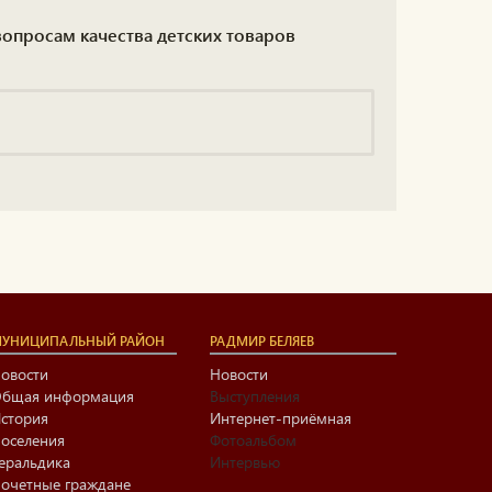
 вопросам качества детских товаров
УНИЦИПАЛЬНЫЙ РАЙОН
РАДМИР БЕЛЯЕВ
овости
Новости
бщая информация
Выступления
стория
Интернет-приёмная
оселения
Фотоальбом
еральдика
Интервью
очетные граждане