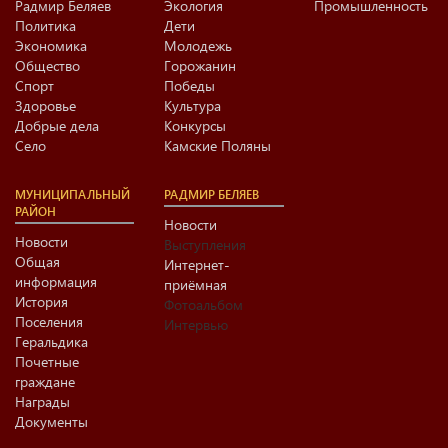
Радмир Беляев
Экология
Промышленность
Политика
Дети
Экономика
Молодежь
Общество
Горожанин
Спорт
Победы
Здоровье
Культура
Добрые дела
Конкурсы
Село
Камские Поляны
МУНИЦИПАЛЬНЫЙ
РАДМИР БЕЛЯЕВ
РАЙОН
Новости
Новости
Выступления
Общая
Интернет-
информация
приёмная
История
Фотоальбом
Поселения
Интервью
Геральдика
Почетные
граждане
Награды
Документы