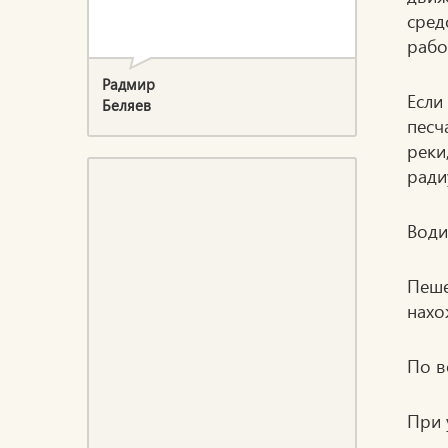
сред
рабо
Радмир
Если
Беляев
песч
реки
р
Води
Пеш
нахо
По в
При 