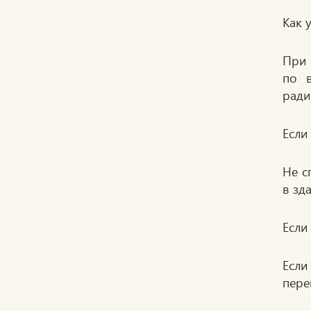
Как 
При 
по в
ради
Если
Не с
в зд
Если
Если
пере