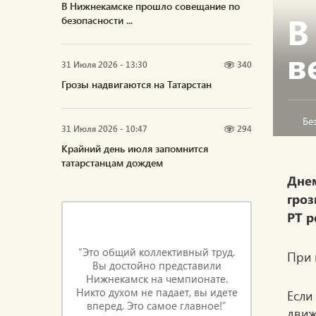
В Нижнекамске прошло совещание по
В
безопасности ...
в
31 Июля 2026 - 13:30
340
Грозы надвигаются на Татарстан
Бе
31 Июля 2026 - 10:47
294
Крайний день июля запомнится
татарстанцам дождем
Днем
гроз
РТ р
“Это общий коллективный труд.
При 
Вы достойно представили
Нижнекамск на чемпионате.
Никто духом не падает, вы идете
Если
вперед. Это самое главное!”
движ