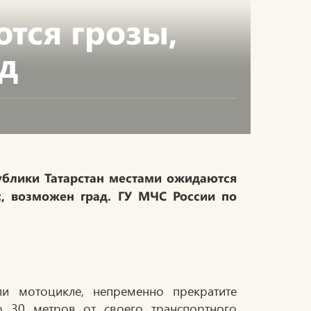
тся грозы,
ад
публики Татарстан местами ожидаются
с, возможен град. ГУ МЧС России по
ли мотоцикле, непременно прекратите
о 30 метров от своего транспортного