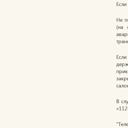
Если
Не п
(на 
авар
тран
Если
держ
прик
закр
сало
В сл
«112
"Тел