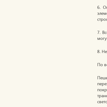
6. О
элем
стро
7. В
могу
8. Н
По в
Пеше
пере
покр
тран
свет