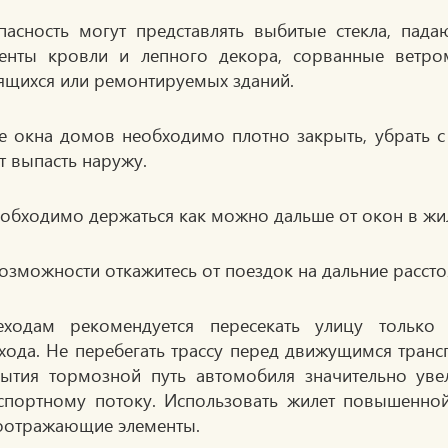
пасность могут представлять выбитые стекла, пад
енты кровли и лепного декора, сорванные ветром
ящихся или ремонтируемых зданий.
се окна домов необходимо плотно закрыть, убрать 
т выпасть наружу.
еобходимо держаться как можно дальше от окон в ж
озможности откажитесь от поездок на дальние рассто
ходам рекомендуется пересекать улицу только
хода. Не перебегать трассу перед движущимся трансп
ытия тормозной путь автомобиля значительно увел
спортному потоку. Использовать жилет повышенно
оотражающие элементы.