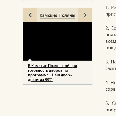
1. Р
прис
Камские Поляны
2. Е
подъ
возм
обще
3. Н
В Камских Полянах общая
элек
готовность дворов по
программе «Наш двор»
достигла 99%
4. Н
сорв
5. С
обор